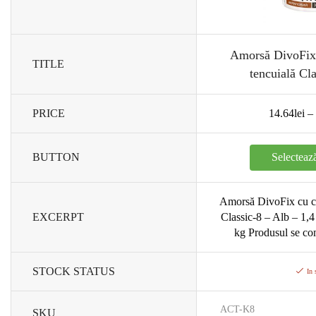
Amorsă DivoFix 
TITLE
tencuială Cla
PRICE
14.64
lei
–
BUTTON
Selecteaz
Amorsă DivoFix cu cu
EXCERPT
Classic-8 – Alb – 1,4 
kg Produsul se com
STOCK STATUS
In 
ACT-K8
SKU