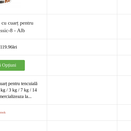
cu cuarț pentru
ssic-8 - Alb
119.96
lei
ă Opțiuni
arț pentru tencuială
kg / 3 kg / 7 kg / 14
ercializeaza la...
stock