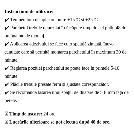
Instrucțiuni de utilizare:
✔️ Temperatura de aplicare: între +15°C și +25°C.
✔️ Parchetul trebuie depozitat în încăpere timp de cel puțin 48 de
ore înainte de montaj.
✔️ Aplicarea adezivului se face cu o spatulă zimțată, într-o
cantitate care să permită montarea parchetului în maximum 30 de
minute.
✔️ Reglarea poziției parchetului se poate face în primele 5-10
minute.
✔️ Plăcile trebuie presate ferm și ajustate corespunzător.
✔️ Se recomandă lăsarea unui spațiu de dilatare de 5-8 mm față de
perete.
⏳
Timp de uscare:
24 ore
⏳
Lucrările ulterioare se pot efectua după 48 de ore.