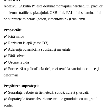
Adezivul „Akrilin P” este destinat montajului parchetului, plăcilor
din lemn stratificat, placajului, OSB-ului, PAL-ului și laminatului
pe suprafețe minerale (beton, ciment-nisip) și din lemn.
Proprietăți:
✔️ Fără miros
✔️ Rezistent la apă (clasa D3)
✔️ Aderență puternică la substrat și materiale
✔️ Fără solvenți
✔️ Uscare rapidă
✔️ Formează o peliculă elastică, rezistentă la sarcini mecanice și
deformări
Pregătirea suprafeței:
✔️ Suprafața trebuie să fie netedă, solidă, curată și uscată.
✔️ Suprafețele foarte absorbante trebuie grunduite cu un grund
acrilic.