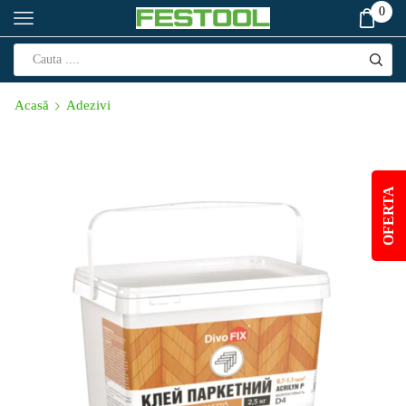
0
Acasă
Adezivi
OFERTA