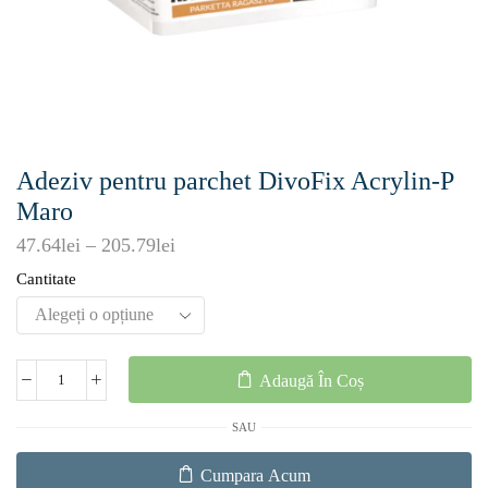
Adeziv pentru parchet DivoFix Acrylin-P
Maro
47.64
lei
–
205.79
lei
Cantitate
Adaugă În Coș
SAU
Cumpara Acum