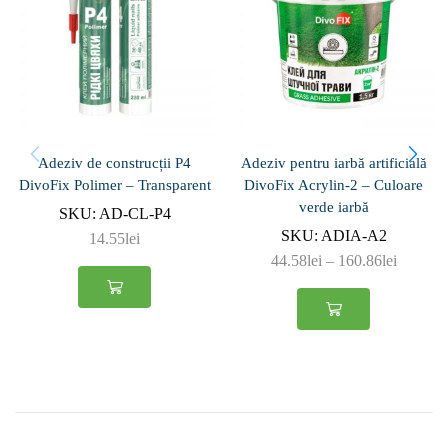
Adeziv de construcții P4
Adeziv pentru iarbă artificială
DivoFix Polimer – Transparent
DivoFix Acrylin-2 – Culoare
verde iarbă
SKU:
AD-CL-P4
SKU:
ADIA-A2
14.55
lei
44.58
lei
–
160.86
lei