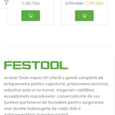
5,586.35
lei
5,759.60
lei
5,199.90
lei
1400
(1)
1600
(0)
250
(3)
2500
(1)
400
(2)
Produs Talpă de
şlefuit (mm)
100x150
(1)
Avalon Tools Impex Srl oferă o gamă completă de
80x130
(1)
echipamente pentru vopsitorie, prelucrarea lemnului,
industria auto si nu numai. Asiguram calitătea
80x400
(0)
excepţionala a produselor comercializate de noi.
Suntem partenerul de încredere pentru asigurarea
Acumulator
(0)
unei durate îndelungate de viaţă utilă a
echipamentelor dumneavoastră.