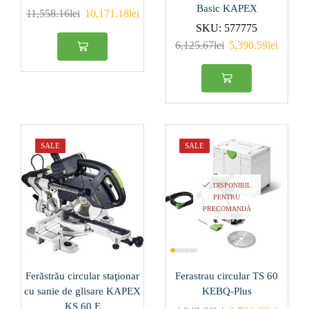
Basic KAPEX
11,558.16
lei
10,171.18
lei
SKU:
577775
Produs Diametru
racord aspirator
6,125.67
lei
5,390.59
lei
(mm)
27
(3)
27/36
(1)
36
(0)
SALE
SALE
36/27
(3)
DISPONIBIL
Produs Granulaţie
PENTRU
PRECOMANDĂ
100
(1)
120
(2)
36
(1)
Ferăstrău circular staţionar
Ferastrau circular TS 60
cu sanie de glisare KAPEX
KEBQ-Plus
40
(1)
KS 60 E