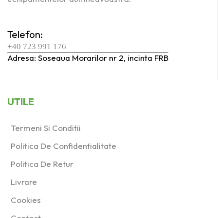
Aer comprimat
(1)
Telefon:
Reţea
(8)
+40 723 991 176
Adresa: Soseaua Morarilor nr 2, incinta FRB
Produs Turaţia în
gol (min⁻¹)
1000-2200
(0)
UTILE
1300-3500
(1)
1900-5200
(0)
Termeni Si Conditii
2000-5900
(0)
Politica De Confidentialitate
Politica De Retur
3500-11000
(1)
Livrare
400-920
(2)
Cookies
6000-12000
(3)
Contact