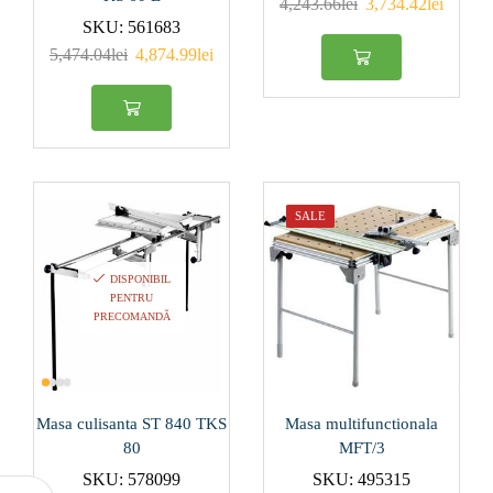
4,243.66
lei
3,734.42
lei
SKU:
561683
60
(1)
5,474.04
lei
4,874.99
lei
Produs Ø taler de
şlefuit (mm)
125
(0)
77
(1)
SALE
Produs Presiune de
lucru (Bar)
DISPONIBIL
PENTRU
6
(1)
PRECOMANDĂ
Produs Putere
consumată (W)
Masa culisanta ST 840 TKS
Masa multifunctionala
1100
(0)
80
MFT/3
1200
(1)
SKU:
578099
SKU:
495315