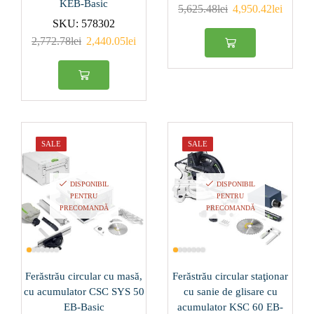
KEB-Basic
5,625.48
lei
4,950.42
lei
SKU:
578302
19000
(0)
2,772.78
lei
2,440.05
lei
21000
(1)
2
(0)
2.5
(0)
SALE
SALE
3
(0)
4
(0)
DISPONIBIL
DISPONIBIL
PENTRU
PENTRU
5
(0)
PRECOMANDĂ
PRECOMANDĂ
Produs Diametru
disc (mm)
Ferăstrău circular cu masă,
Ferăstrău circular staţionar
125
(2)
cu acumulator CSC SYS 50
cu sanie de glisare cu
215
(2)
EB-Basic
acumulator KSC 60 EB-