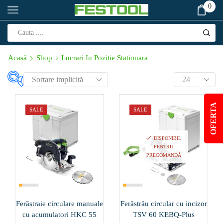
0
Acasă
Shop
Lucrari In Pozitie Stationara
Produs Corp de
iluminat (W)
OFERTA
SALE
SALE
112
(1)
18
(0)
DISPONIBIL
PENTRU
PRECOMANDĂ
Produs Cursa de
lucru (min⁻¹)
12000-24000
(1)
Ferăstraie circulare manuale
Ferăstrău circular cu incizor
cu acumulatori HKC 55
TSV 60 KEBQ-Plus
14000
(0)