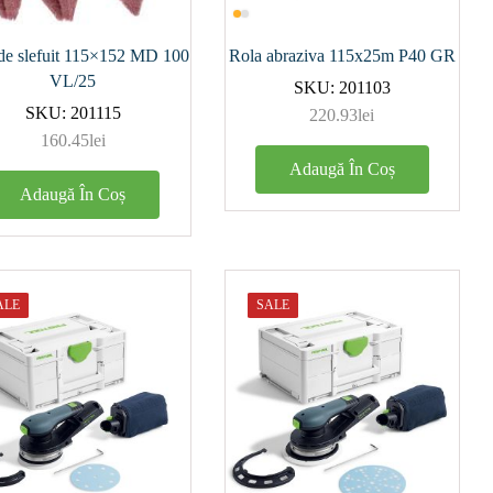
 de slefuit 115×152 MD 100
Rola abraziva 115x25m P40 GR
VL/25
SKU:
201103
SKU:
201115
220.93
lei
160.45
lei
Adaugă În Coș
Adaugă În Coș
ALE
SALE