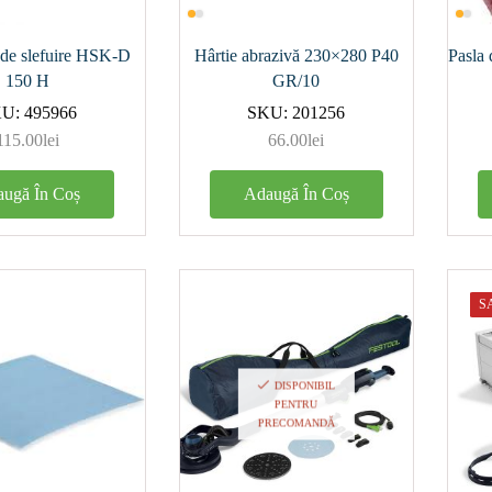
 de slefuire HSK-D
Hârtie abrazivă 230×280 P40
Pasla
150 H
GR/10
metru
KU:
495966
SKU:
201256
rator
115.00
lei
66.00
lei
ugă În Coș
Adaugă În Coș
1)
S
3)
nulaţie
DISPONIBIL
PENTRU
PRECOMANDĂ