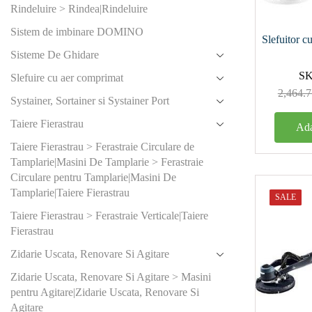
1100
(0
Rindeluire > Rindea|Rindeluire
Sistem de imbinare DOMINO
1200
(
Slefuitor c
Sisteme De Ghidare
1400
(
S
Slefuire cu aer comprimat
1600
(
2,464.7
Systainer, Sortainer si Systainer Port
250
(3)
Taiere Fierastrau
Ada
2500
(
Taiere Fierastrau > Ferastraie Circulare de
Tamplarie|Masini De Tamplarie > Ferastraie
400
(2)
Circulare pentru Tamplarie|Masini De
Tamplarie|Taiere Fierastrau
SALE
Produs Tal
Taiere Fierastrau > Ferastraie Verticale|Taiere
şlefuit (m
Fierastrau
100x1
Zidarie Uscata, Renovare Si Agitare
80x13
Zidarie Uscata, Renovare Si Agitare > Masini
pentru Agitare|Zidarie Uscata, Renovare Si
80x40
Agitare