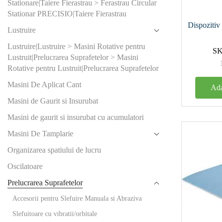
Stationare|Taiere Fierastrau > Ferastrau Circular
125
(2)
Stationar PRECISIO|Taiere Fierastrau
215
(2)
Dispozitiv
Lustruire
Lustruire|Lustruire > Masini Rotative pentru
Produs Dia
S
Lustruit|Prelucrarea Suprafetelor > Masini
racord aspi
Rotative pentru Lustruit|Prelucrarea Suprafetelor
(mm)
Masini De Aplicat Cant
27
(3)
Ada
Masini de Gaurit si Insurubat
27/36
(
Masini de gaurit si insurubat cu acumulatori
36
(0)
Masini De Tamplarie
36/27
(
Organizarea spatiului de lucru
Oscilatoare
Produs Gra
Prelucrarea Suprafetelor
100
(1)
Accesorii pentru Slefuire Manuala si Abraziva
120
(2)
Slefuitoare cu vibratii/orbitale