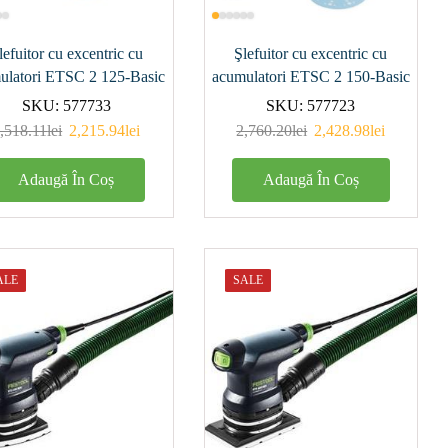
lefuitor cu excentric cu
Şlefuitor cu excentric cu
ulatori ETSC 2 125-Basic
acumulatori ETSC 2 150-Basic
SKU:
577733
SKU:
577723
,518.11
lei
2,215.94
lei
2,760.20
lei
2,428.98
lei
Adaugă În Coș
Adaugă În Coș
ALE
SALE