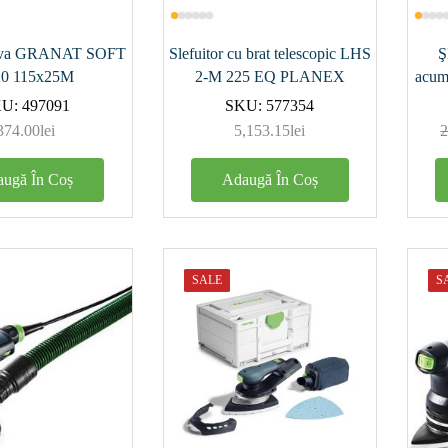
ziva GRANAT SOFT
Slefuitor cu brat telescopic LHS
Ş
20 115x25M
2-M 225 EQ PLANEX
acum
KU:
497091
SKU:
577354
374.00
lei
5,153.15
lei
2
aler de
m)
ugă În Coș
Adaugă În Coș
SALE
S
siune de
ere
 (W)