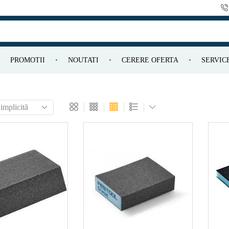
PROMOTII
NOUTATI
CERERE OFERTA
SERVIC
p de
W)
sa de
¹)