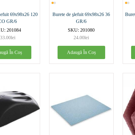
00
(1)
lefuit 69x98x26 120
Burete de şlefuit 69x98x26 36
Buret
(0)
CO GR/6
GR/6
(0)
KU:
201084
SKU:
201080
33.00
lei
24.00
lei
(1)
ugă În Coș
Adaugă În Coș
metru