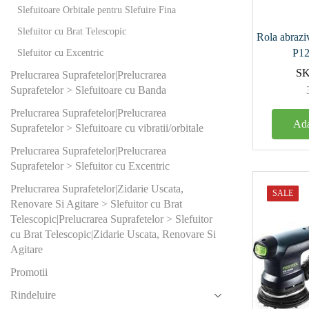
36
(1)
Slefuitoare Orbitale pentru Slefuire Fina
Slefuitor cu Brat Telescopic
40
(1)
Rola abra
P1
Slefuitor cu Excentric
60
(1)
S
Prelucrarea Suprafetelor|Prelucrarea
Suprafetelor > Slefuitoare cu Banda
Produs Ø t
şlefuit (m
Prelucrarea Suprafetelor|Prelucrarea
Ada
Suprafetelor > Slefuitoare cu vibratii/orbitale
125
(0)
Prelucrarea Suprafetelor|Prelucrarea
77
(1)
Suprafetelor > Slefuitor cu Excentric
Prelucrarea Suprafetelor|Zidarie Uscata,
SALE
Produs Pre
Renovare Si Agitare > Slefuitor cu Brat
lucru (Bar)
Telescopic|Prelucrarea Suprafetelor > Slefuitor
cu Brat Telescopic|Zidarie Uscata, Renovare Si
6
(1)
Agitare
Promotii
Produs Put
consumată
Rindeluire