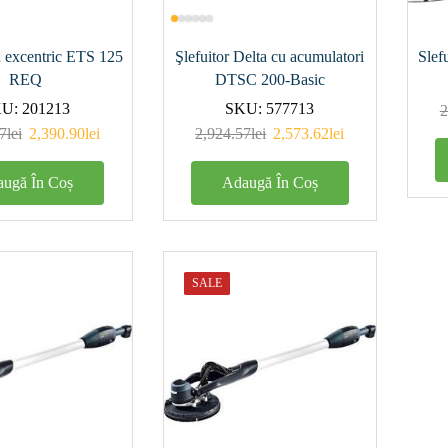
)
1)
u excentric ETS 125
Şlefuitor Delta cu acumulatori
Slef
REQ
DTSC 200-Basic
1)
KU:
201213
SKU:
577713
2
0)
7
lei
2,390.90
lei
2,924.57
lei
2,573.62
lei
ugă În Coș
Adaugă În Coș
1)
SALE
pă de
m)
50
(1)
0
(1)
0
(0)