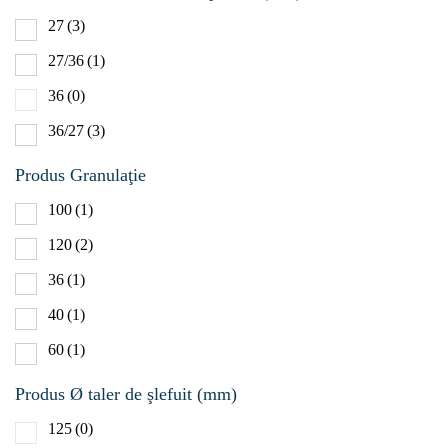
27
(3)
27/36
(1)
36
(0)
36/27
(3)
Produs Granulaţie
100
(1)
120
(2)
36
(1)
40
(1)
60
(1)
Produs Ø taler de şlefuit (mm)
125
(0)