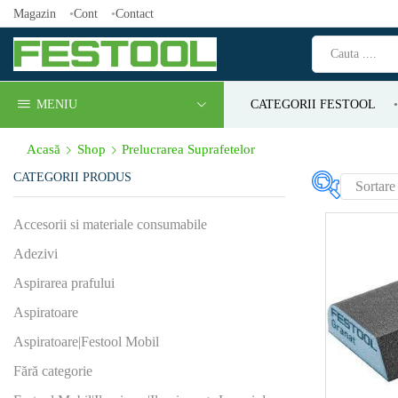
Magazin
Cont
Contact
MENIU
CATEGORII FESTOOL
Acasă
Shop
Prelucrarea Suprafetelor
CATEGORII PRODUS
Produs Cor
Accesorii si materiale consumabile
iluminat (
Adezivi
112
(1)
Aspirarea prafului
18
(0)
Aspiratoare
Produs Cur
Aspiratoare|Festool Mobil
lucru (min⁻
Fără categorie