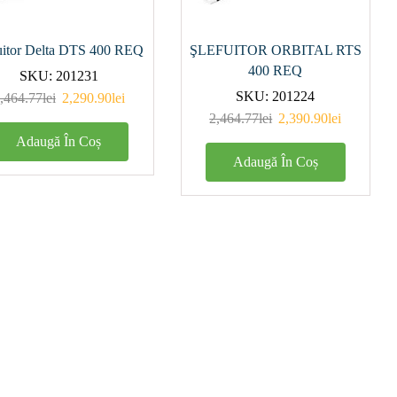
uitor Delta DTS 400 REQ
ŞLEFUITOR ORBITAL RTS
400 REQ
SKU:
201231
SKU:
201224
,464.77
lei
2,290.90
lei
2,464.77
lei
2,390.90
lei
Adaugă În Coș
Adaugă În Coș