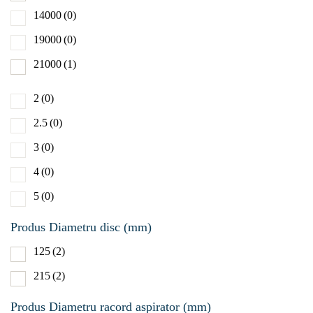
14000
(0)
6000-
19000
(0)
Produs Val
21000
(1)
lumeni (lm
2
(0)
1/2 31
2.5
(0)
1/2 800
3
(0)
4
(0)
5
(0)
Produs Diametru disc (mm)
125
(2)
215
(2)
Produs Diametru racord aspirator (mm)