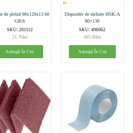
e de şlefuit 98x120x13 60
Dispozitiv de slefuire HSK-A
GR/6
80×130
SKU:
201112
SKU:
496962
21.76
lei
305.00
lei
Adaugă În Coș
Adaugă În Coș