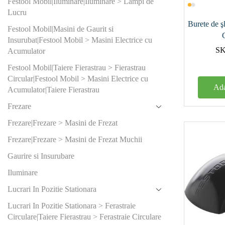
Festool Mobil|Iluminare|Iluminare > Lampi de
12000-240
Lucru
Burete de ş
14000
Festool Mobil|Masini de Gaurit si
Insurubat|Festool Mobil > Masini Electrice cu
19000
S
Acumulator
21000
Festool Mobil|Taiere Fierastrau > Fierastrau
Circular|Festool Mobil > Masini Electrice cu
Ada
Acumulator|Taiere Fierastrau
2
(0)
Frezare
2.5
(0)
Frezare|Frezare > Masini de Frezat
3
(0)
Frezare|Frezare > Masini de Frezat Muchii
4
(0)
Gaurire si Insurubare
Iluminare
5
(0)
Lucrari In Pozitie Stationara
Produs Dia
Lucrari In Pozitie Stationara > Ferastraie
disc (mm)
Circulare|Taiere Fierastrau > Ferastraie Circulare