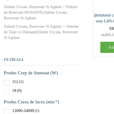
Zidarie Uscata, Renovare Si Agitare > Polizor
Acumul
de Renovari RENOFIX|Zidarie Uscata,
Şlefuitorul
Renovare Si Agitare
easy LHS-
Aer compr
Zidarie Uscata, Renovare Si Agitare > Sisteme
S
de Taiat cu Diamant|Zidarie Uscata, Renovare
4,495.1
Reţea
(
Si Agitare
Ada
Produs Tura
gol (min⁻¹)
FILTREAZA
1000-2
Produs Corp de iluminat (W)
1300-3
112
(1)
1900-5
18
(0)
2000-5
Produs Cursa de lucru (min⁻¹)
3500-1
12000-24000
(1)
400-92