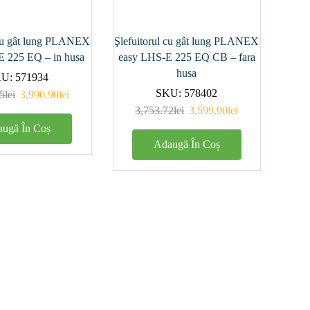
ator
(0)
 cu gât lung PLANEX
Şlefuitorul cu gât lung PLANEX
E 225 EQ – in husa
easy LHS-E 225 EQ CB – fara
imat
(1)
husa
KU:
571934
SKU:
578402
5
lei
3,990.90
lei
8)
3,753.72
lei
3,599.90
lei
ugă În Coș
ţia în
Adaugă În Coș
200
(0)
500
(1)
200
(0)
900
(0)
1000
(1)
0
(2)