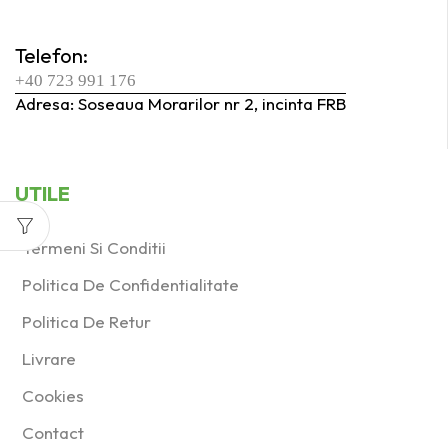
Produs Diametru
Telefon:
racord aspirator
+40 723 991 176
(mm)
Adresa: Soseaua Morarilor nr 2, incinta FRB
27
(3)
27/36
(1)
UTILE
36
(0)
36/27
(3)
Termeni Si Conditii
Politica De Confidentialitate
Produs Granulaţie
Politica De Retur
100
(1)
Livrare
120
(2)
Cookies
36
(1)
Contact
40
(1)