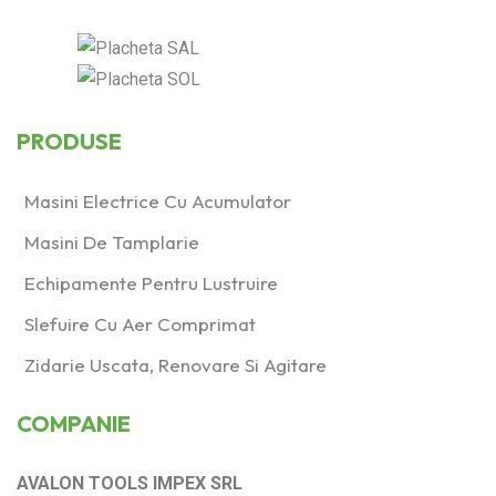
60
(1)
Produs Ø taler de
şlefuit (mm)
PRODUSE
125
(0)
77
(1)
Masini Electrice Cu Acumulator
Masini De Tamplarie
Produs Presiune de
lucru (Bar)
Echipamente Pentru Lustruire
6
(1)
Slefuire Cu Aer Comprimat
Zidarie Uscata, Renovare Si Agitare
Produs Putere
consumată (W)
COMPANIE
1100
(0)
1200
(1)
AVALON TOOLS IMPEX SRL