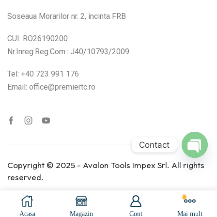
1400
(1)
Soseaua Morarilor nr. 2, incinta FRB
1600
(0)
CUI: RO26190200
250
(3)
Nr.Inreg.Reg.Com.: J40/10793/2009
2500
(1)
Tel:
+40 723 991 176
400
(2)
Email:
office@premiertc.ro
Produs Talpă de
şlefuit (mm)
100x150
(1)
Contact
80x130
(1)
Open
Copyright © 2025 - Avalon Tools Impex Srl. All rights
chaty
80x400
(0)
reserved.
Acumulator
(0)
Acasa
Magazin
Cont
Mai mult