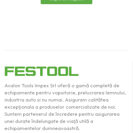
19000
(0)
21000
(1)
2
(0)
2.5
(0)
3
(0)
4
(0)
Avalon Tools Impex Srl oferă o gamă completă de
5
(0)
echipamente pentru vopsitorie, prelucrarea lemnului,
industria auto si nu numai. Asiguram calitătea
Produs Diametru
excepţionala a produselor comercializate de noi.
disc (mm)
Suntem partenerul de încredere pentru asigurarea
125
(2)
unei durate îndelungate de viaţă utilă a
echipamentelor dumneavoastră.
215
(2)