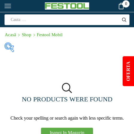
0
Acasă
Shop
Festool Mobil
Produs Corp de
iluminat (W)
OFERTA
112
(1)
18
(0)
NO PRODUCTS WERE FOUND
Produs Cursa de
lucru (min⁻¹)
Check your spelling or search again with less specific terms.
12000-24000
(1)
Inapoi In Magazin
14000
(0)