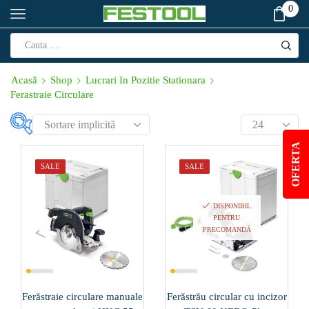
0
Acasă
Shop
Lucrari In Pozitie Stationara
Ferastraie Circulare
Produs Corp de
OFERTA
iluminat (W)
SALE
SALE
112
(1)
18
(0)
DISPONIBIL
PENTRU
PRECOMANDĂ
Produs Cursa de
lucru (min⁻¹)
12000-24000
(1)
Ferăstraie circulare manuale
Ferăstrău circular cu incizor