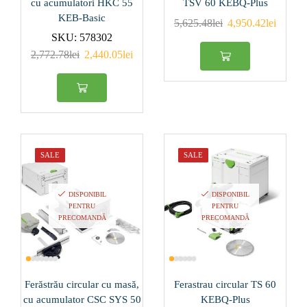
cu acumulatori HKC 55
TSV 60 KEBQ-Plus
14000
(0)
KEB-Basic
5,625.48
lei
4,950.42
lei
SKU:
578302
19000
(0)
2,772.78
lei
2,440.05
lei
21000
(1)
2
(0)
2.5
(0)
SALE
SALE
3
(0)
4
(0)
DISPONIBIL
DISPONIBIL
PENTRU
PENTRU
5
(0)
PRECOMANDĂ
PRECOMANDĂ
Produs Diametru
disc (mm)
Ferăstrău circular cu masă,
Ferastrau circular TS 60
125
(2)
cu acumulator CSC SYS 50
KEBQ-Plus