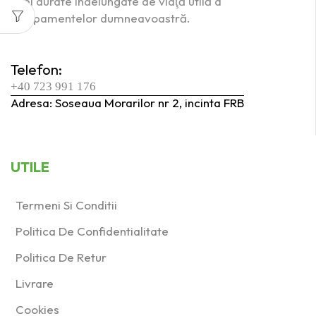
unei durate îndelungate de viaţă utilă a
40
(1)
echipamentelor dumneavoastră.
60
(1)
Telefon:
Produs Ø taler de
şlefuit (mm)
+40 723 991 176
Adresa: Soseaua Morarilor nr 2, incinta FRB
125
(0)
77
(1)
UTILE
Produs Presiune de
lucru (Bar)
Termeni Si Conditii
6
(1)
Politica De Confidentialitate
Produs Putere
Politica De Retur
consumată (W)
Livrare
1100
(0)
Cookies