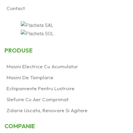
1200
(1)
Contact
1400
(1)
1600
(0)
250
(3)
2500
(1)
PRODUSE
400
(2)
Masini Electrice Cu Acumulator
Produs Talpă de
Masini De Tamplarie
şlefuit (mm)
Echipamente Pentru Lustruire
100x150
(1)
Slefuire Cu Aer Comprimat
80x130
(1)
Zidarie Uscata, Renovare Si Agitare
80x400
(0)
COMPANIE
Acumulator
(0)