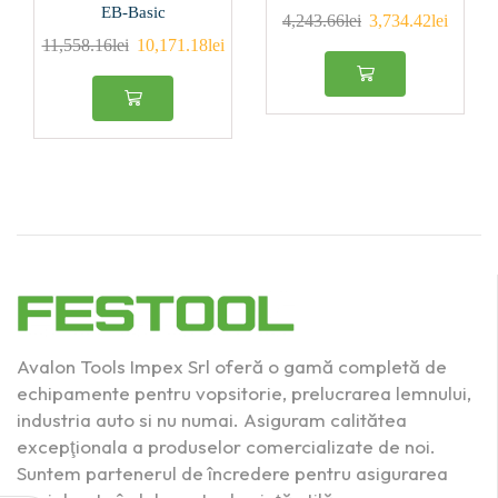
215
(2)
EB-Basic
4,243.66
lei
3,734.42
lei
11,558.16
lei
10,171.18
lei
Produs Diametru
racord aspirator
(mm)
27
(3)
27/36
(1)
36
(0)
36/27
(3)
Produs Granulaţie
Avalon Tools Impex Srl oferă o gamă completă de
100
(1)
echipamente pentru vopsitorie, prelucrarea lemnului,
industria auto si nu numai. Asiguram calitătea
120
(2)
excepţionala a produselor comercializate de noi.
36
(1)
Suntem partenerul de încredere pentru asigurarea