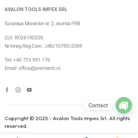
AVALON TOOLS IMPEX SRL
Aer comprimat
(1)
Soseaua Morarilor nr. 2, incinta FRB
Reţea
(8)
CUI: RO26190200
Produs Turaţia în
Nr.Inreg.Reg.Com.: J40/10793/2009
gol (min⁻¹)
Tel:
+40 723 991 176
1000-2200
(0)
Email:
office@premiertc.ro
1300-3500
(1)
1900-5200
(0)
2000-5900
(0)
Contact
3500-11000
(1)
Open
Copyright © 2025 - Avalon Tools Impex Srl. All rights
400-920
(2)
chaty
reserved.
6000-12000
(3)