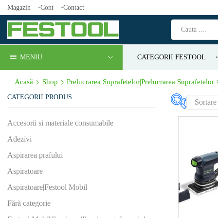
Magazin
Cont
Contact
MENIU
CATEGORII FESTOOL
Acasă
Shop
Prelucrarea Suprafetelor|Prelucrarea Suprafetelor >
CATEGORII PRODUS
Produs Cor
Accesorii si materiale consumabile
iluminat (
Adezivi
112
(1)
Aspirarea prafului
18
(0)
Aspiratoare
Produs Cur
Aspiratoare|Festool Mobil
lucru (min⁻
Fără categorie