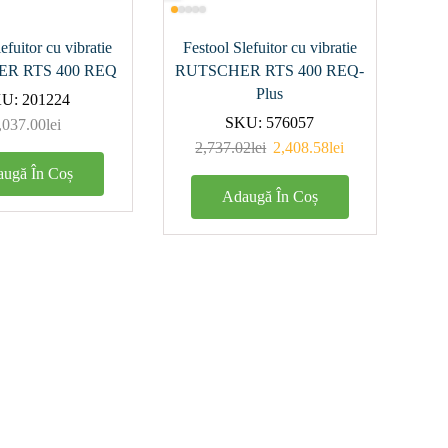
00
(1)
efuitor cu vibratie
Festool Slefuitor cu vibratie
(0)
R RTS 400 REQ
RUTSCHER RTS 400 REQ-
(0)
Plus
KU:
201224
SKU:
576057
,037.00
lei
(1)
2,737.02
lei
2,408.58
lei
ugă În Coș
Adaugă În Coș
metru