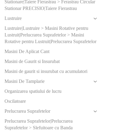
Stationare|Taiere Fierastrau > Ferastrau Circular
125
(2)
Stationar PRECISIO|Taiere Fierastrau
215
(2)
Lustruire
Lustruire|Lustruire > Masini Rotative pentru
Produs Dia
Lustruit|Prelucrarea Suprafetelor > Masini
racord aspi
Rotative pentru Lustruit|Prelucrarea Suprafetelor
(mm)
Masini De Aplicat Cant
27
(3)
Masini de Gaurit si Insurubat
27/36
(
Masini de gaurit si insurubat cu acumulatori
36
(0)
Masini De Tamplarie
36/27
(
Organizarea spatiului de lucru
Oscilatoare
Produs Gra
Prelucrarea Suprafetelor
100
(1)
Prelucrarea Suprafetelor|Prelucrarea
120
(2)
Suprafetelor > Slefuitoare cu Banda