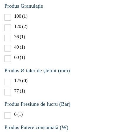
Produs Granulaţie
100
(1)
120
(2)
36
(1)
40
(1)
60
(1)
Produs Ø taler de şlefuit (mm)
125
(0)
77
(1)
Produs Presiune de lucru (Bar)
6
(1)
Produs Putere consumată (W)