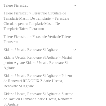
1100
(0
Taiere Fierastrau
1200
(
Taiere Fierastrau > Ferastraie Circulare de
Tamplarie|Masini De Tamplarie > Ferastraie
1400
(
Circulare pentru Tamplarie|Masini De
Tamplarie|Taiere Fierastrau
1600
(
Taiere Fierastrau > Ferastraie Verticale|Taiere
250
(3)
Fierastrau
2500
(
Zidarie Uscata, Renovare Si Agitare
400
(2)
Zidarie Uscata, Renovare Si Agitare > Masini
pentru Agitare|Zidarie Uscata, Renovare Si
Agitare
Produs Tal
şlefuit (m
Zidarie Uscata, Renovare Si Agitare > Polizor
de Renovari RENOFIX|Zidarie Uscata,
100x1
Renovare Si Agitare
80x13
Zidarie Uscata, Renovare Si Agitare > Sisteme
de Taiat cu Diamant|Zidarie Uscata, Renovare
80x40
Si Agitare