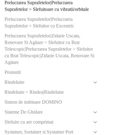
Prelucrarea Suprafetelor|Prelucrarea
36
(1)
Suprafetelor > Slefuitoare cu vibratii/orbitale
40
(1)
Prelucrarea Suprafetelor|Prelucrarea
Suprafetelor > Slefuitor cu Excentric
60
(1)
Prelucrarea Suprafetelor|Zidarie Uscata,
Renovare Si Agitare > Slefuitor cu Brat
Produs Ø t
şlefuit (m
Telescopic|Prelucrarea Suprafetelor > Slefuitor
cu Brat Telescopic|Zidarie Uscata, Renovare Si
125
(0)
Agitare
77
(1)
Promotii
Rindeluire
Produs Pre
Rindeluire > Rindea|Rindeluire
lucru (Bar)
Sistem de imbinare DOMINO
6
(1)
Sisteme De Ghidare
Produs Put
Slefuire cu aer comprimat
consumată
Systainer, Sortainer si Systainer Port