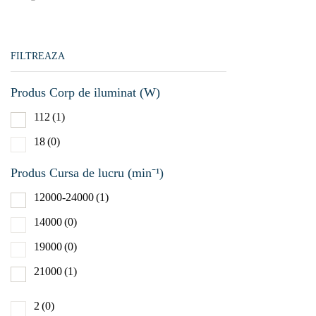
Acumul
FILTREAZA
Aer compr
Produs Corp de iluminat (W)
Reţea
(
112
(1)
Produs Tura
18
(0)
gol (min⁻¹)
Produs Cursa de lucru (min⁻¹)
1000-2
12000-24000
(1)
1300-3
14000
(0)
1900-5
19000
(0)
2000-5
21000
(1)
3500-1
2
(0)
400-92