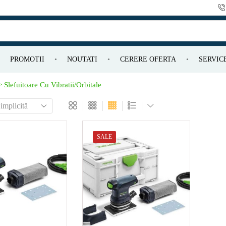
PROMOTII
NOUTATI
CERERE OFERTA
SERVIC
 Slefuitoare Cu Vibratii/orbitale
p de
W)
SALE
sa de
¹)