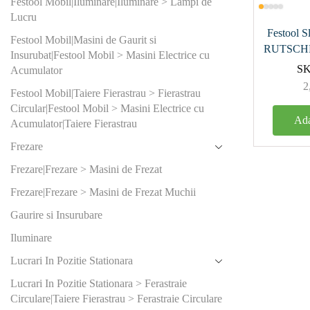
Festool Mobil|Iluminare|Iluminare > Lampi de
12000-240
Lucru
Festool Sl
14000
Festool Mobil|Masini de Gaurit si
RUTSCHE
Insurubat|Festool Mobil > Masini Electrice cu
19000
S
Acumulator
2
21000
Festool Mobil|Taiere Fierastrau > Fierastrau
Circular|Festool Mobil > Masini Electrice cu
Ada
Acumulator|Taiere Fierastrau
2
(0)
Frezare
2.5
(0)
Frezare|Frezare > Masini de Frezat
3
(0)
Frezare|Frezare > Masini de Frezat Muchii
4
(0)
Gaurire si Insurubare
Iluminare
5
(0)
Lucrari In Pozitie Stationara
Produs Dia
Lucrari In Pozitie Stationara > Ferastraie
disc (mm)
Circulare|Taiere Fierastrau > Ferastraie Circulare