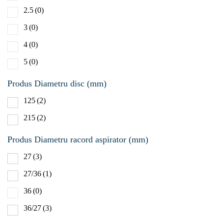
2.5
(0)
6000-
3
(0)
Produs Val
4
(0)
lumeni (lm
5
(0)
1/2 31
Produs Diametru disc (mm)
1/2 800
125
(2)
215
(2)
Produs Diametru racord aspirator (mm)
27
(3)
27/36
(1)
36
(0)
36/27
(3)