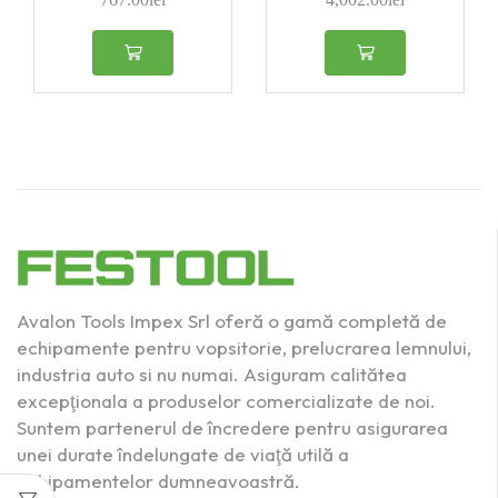
Produs Diametru
racord aspirator
(mm)
27
(3)
27/36
(1)
36
(0)
36/27
(3)
Produs Granulaţie
Avalon Tools Impex Srl oferă o gamă completă de
echipamente pentru vopsitorie, prelucrarea lemnului,
100
(1)
industria auto si nu numai. Asiguram calitătea
excepţionala a produselor comercializate de noi.
120
(2)
Suntem partenerul de încredere pentru asigurarea
36
(1)
unei durate îndelungate de viaţă utilă a
echipamentelor dumneavoastră.
40
(1)