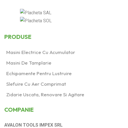
1400
(1)
1600
(0)
250
(3)
PRODUSE
2500
(1)
400
(2)
Masini Electrice Cu Acumulator
Masini De Tamplarie
Produs Talpă de
şlefuit (mm)
Echipamente Pentru Lustruire
100x150
(1)
Slefuire Cu Aer Comprimat
80x130
(1)
Zidarie Uscata, Renovare Si Agitare
80x400
(0)
COMPANIE
Acumulator
(0)
AVALON TOOLS IMPEX SRL