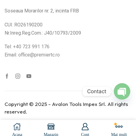
Aer comprimat
(1)
Soseaua Morarilor nr. 2, incinta FRB
Reţea
(8)
CUI: RO26190200
Nr.Inreg.Reg.Com.: J40/10793/2009
Produs Turaţia în
gol (min⁻¹)
Tel:
+40 723 991 176
1000-2200
(0)
Email:
office@premiertc.ro
1300-3500
(1)
1900-5200
(0)
2000-5900
(0)
Contact
3500-11000
(1)
Open
Copyright © 2025 - Avalon Tools Impex Srl. All rights
chaty
reserved.
400-920
(2)
6000-12000
(3)
Acasa
Magazin
Cont
Mai mult