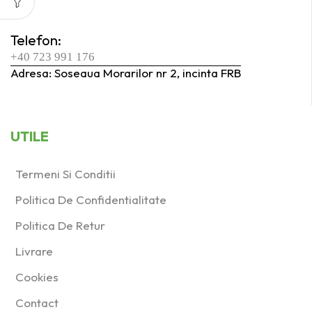
60
(1)
Telefon:
Produs Ø taler de
+40 723 991 176
şlefuit (mm)
Adresa: Soseaua Morarilor nr 2, incinta FRB
125
(0)
77
(1)
UTILE
Produs Presiune de
lucru (Bar)
Termeni Si Conditii
6
(1)
Politica De Confidentialitate
Politica De Retur
Produs Putere
consumată (W)
Livrare
1100
(0)
Cookies
1200
(1)
Contact