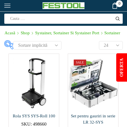
0
Acasă
Shop
Systainer, Sortainer Si Systainer Port
Sortainer
Produs Corp de
iluminat (W)
OFERTA
SALE
112
(1)
18
(0)
Produs Cursa de
lucru (min⁻¹)
12000-24000
(1)
Rola SYS SYS-Roll 100
Set pentru gauriri in serie
LR 32-SYS
SKU:
498660
14000
(0)