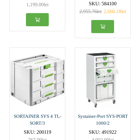
SKU:
584100
1,199.00
lei
2,955.76
lei
2,660.18
lei
19000
(0)
21000
(1)
2
(0)
2.5
(0)
3
(0)
4
(0)
5
(0)
Produs Diametru
disc (mm)
SORTAINER SYS 4 TL-
Systainer-Port SYS-PORT
SORT/3
1000/2
125
(2)
SKU:
200119
SKU:
491922
215
(2)
767.00
lei
4,002.00
lei