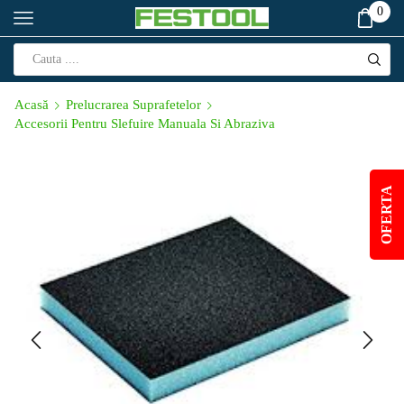
0
Acasă
Prelucrarea Suprafetelor
Accesorii Pentru Slefuire Manuala Si Abraziva
OFERTA