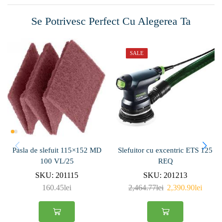
Se Potrivesc Perfect Cu Alegerea Ta
SALE
Pasla de slefuit 115×152 MD
Slefuitor cu excentric ETS 125
100 VL/25
REQ
SKU:
201115
SKU:
201213
160.45
lei
2,464.77
lei
2,390.90
lei