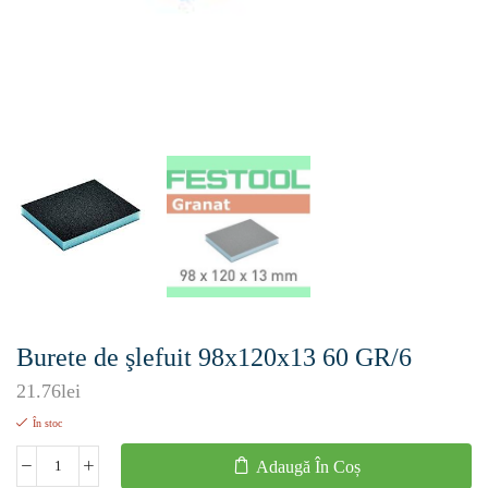
Burete de şlefuit 98x120x13 60 GR/6
21.76
lei
În stoc
Adaugă În Coș