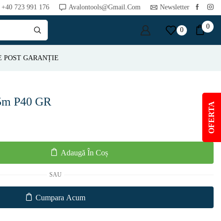
+40 723 991 176
Avalontools@gmail.com
Newsletter
0
0
E POST GARANȚIE
25m P40 GR
OFERTA
Adaugă În Coș
SAU
Cumpara Acum