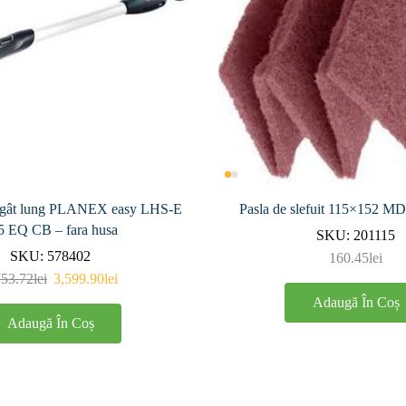
cu gât lung PLANEX easy LHS-E
Pasla de slefuit 115×152 M
5 EQ CB – fara husa
SKU:
201115
SKU:
578402
160.45
lei
753.72
lei
3,599.90
lei
Adaugă În Coș
Adaugă În Coș