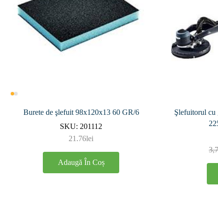
Burete de şlefuit 98x120x13 60 GR/6
Şlefuitorul 
22
SKU:
201112
21.76
lei
3,
Adaugă În Coș