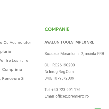
COMPANIE
ice Cu Acumulator
AVALON TOOLS IMPEX SRL
plarie
Soseaua Morarilor nr. 2, incinta FRB
entru Lustruire
CUI: RO26190200
er Comprimat
Nr.Inreg.Reg.Com.:
, Renovare Si
J40/10793/2009
Tel:
+40 723 991 176
Email:
office@premiertc.ro