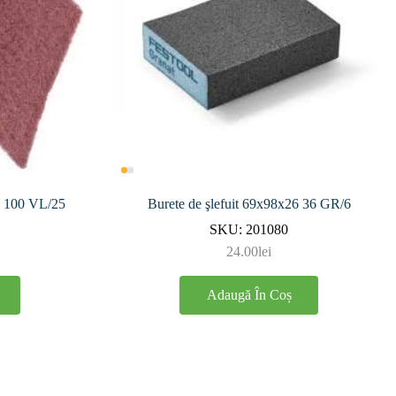
D 100 VL/25
Burete de şlefuit 69x98x26 36 GR/6
SKU:
201080
24.00
lei
Adaugă În Coș