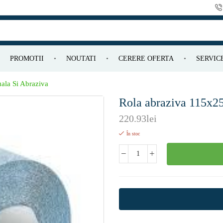
PROMOTII
NOUTATI
CERERE OFERTA
SERVIC
uala Si Abraziva
Rola abraziva 115x
220.93
lei
În stoc