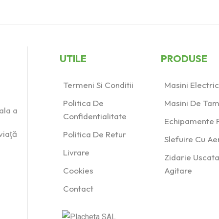
UTILE
PRODUSE
Termeni Si Conditii
Masini Electr
Politica De
Masini De Tam
ala a
Confidentialitate
Echipamente P
viaţă
Politica De Retur
Slefuire Cu A
Livrare
Zidarie Uscata
Cookies
Agitare
Contact