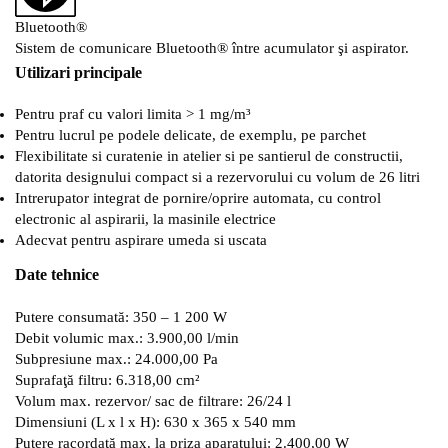
Bluetooth®
Sistem de comunicare Bluetooth® între acumulator şi aspirator.
Utilizari principale
Pentru praf cu valori limita > 1 mg/m³
Pentru lucrul pe podele delicate, de exemplu, pe parchet
Flexibilitate si curatenie in atelier si pe santierul de constructii,
datorita designului compact si a rezervorului cu volum de 26 litri
Intrerupator integrat de pornire/oprire automata, cu control
electronic al aspirarii, la masinile electrice
Adecvat pentru aspirare umeda si uscata
Date tehnice
Putere consumată: 350 – 1 200 W
Debit volumic max.: 3.900,00 l/min
Subpresiune max.: 24.000,00 Pa
Suprafaţă filtru: 6.318,00 cm²
Volum max. rezervor/ sac de filtrare: 26/24 l
Dimensiuni (L x l x H): 630 x 365 x 540 mm
Putere racordată max. la priza aparatului: 2.400,00 W