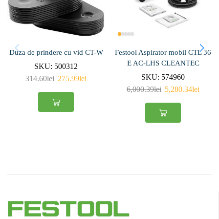
Duza de prindere cu vid CT-W
Festool Aspirator mobil CTL 36
E AC-LHS CLEANTEC
SKU:
500312
SKU:
574960
314.60
lei
275.99
lei
6,000.39
lei
5,280.34
lei