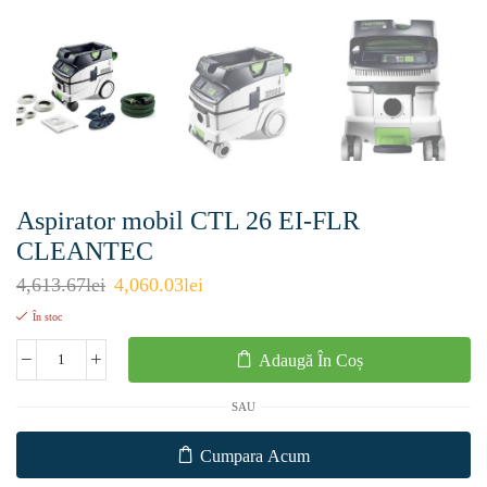
Aspirator mobil CTL 26 EI-FLR
CLEANTEC
4,613.67
lei
4,060.03
lei
În stoc
Adaugă În Coș
SAU
Cumpara Acum