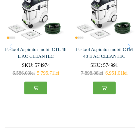
Festool Aspirator mobil CTL 48
Festool Aspirator mobil CTM
E AC CLEANTEC
48 E AC CLEANTEC
SKU:
574974
SKU:
574991
6,586.03
lei
5,795.71
lei
7,898.88
lei
6,951.01
lei