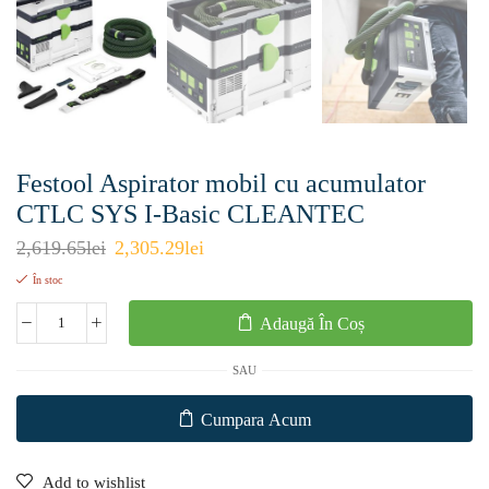
Festool Aspirator mobil cu acumulator
CTLC SYS I-Basic CLEANTEC
2,619.65
lei
2,305.29
lei
În stoc
Adaugă În Coș
SAU
Cumpara Acum
Add to wishlist