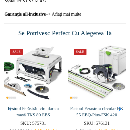
Systainer SYS3 M 437
Garanţie all-inclusive
–> Aflaţi mai multe
Se Potrivesc Perfect Cu Alegerea Ta
SALE
SALE
Festool Ferăstrău circular cu
Festool Ferastrau circular HK
masă TKS 80 EBS
55 EBQ-Plus-FSK 420
SKU:
575781
SKU:
576131