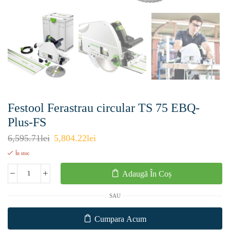
Festool Ferastrau circular TS 75 EBQ-
Plus-FS
6,595.71
lei
5,804.22
lei
În stoc
Adaugă În Coș
SAU
Cumpara Acum