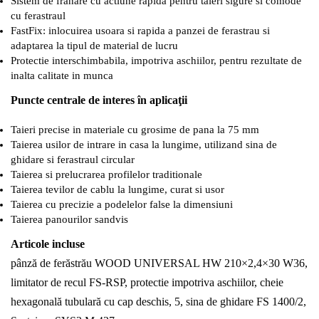
Sistem de franare cu actiune rapida pentru taieri sigure si comode
cu ferastraul
FastFix: inlocuirea usoara si rapida a panzei de ferastrau si
adaptarea la tipul de material de lucru
Protectie interschimbabila, impotriva aschiilor, pentru rezultate de
inalta calitate in munca
Puncte centrale de interes în aplicaţii
Taieri precise in materiale cu grosime de pana la 75 mm
Taierea usilor de intrare in casa la lungime, utilizand sina de
ghidare si ferastraul circular
Taierea si prelucrarea profilelor traditionale
Taierea tevilor de cablu la lungime, curat si usor
Taierea cu precizie a podelelor false la dimensiuni
Taierea panourilor sandvis
Articole incluse
pânză de ferăstrău WOOD UNIVERSAL HW 210×2,4×30 W36,
limitator de recul FS-RSP, protectie impotriva aschiilor, cheie
hexagonală tubulară cu cap deschis, 5, sina de ghidare FS 1400/2,