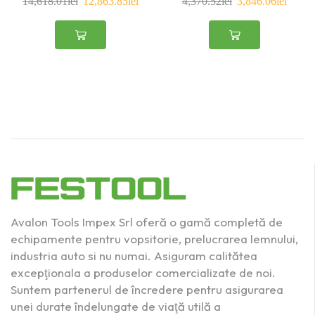
14,618.01
lei
12,863.85
lei
4,370.52
lei
3,846.06
lei
Avalon Tools Impex Srl oferă o gamă completă de
echipamente pentru vopsitorie, prelucrarea lemnului,
industria auto si nu numai. Asiguram calitătea
excepţionala a produselor comercializate de noi.
Suntem partenerul de încredere pentru asigurarea
unei durate îndelungate de viaţă utilă a