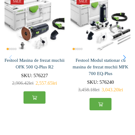
SALE
SALE
Festool Masina de frezat muchii
Festool Modul stationar cu
OFK 500 Q-Plus R2
masina de frezat muchii MFK
700 EQ-Plus
SKU:
576227
SKU:
576240
2,906.42
lei
2,557.65
lei
3,458.18
lei
3,043.20
lei