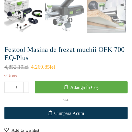
Festool Masina de frezat muchii OFK 700
EQ-Plus
4,852.10
lei
4,269.85
lei
În stoc
Adaugă În Coș
SAU
Cumpara Acum
Add to wishlist