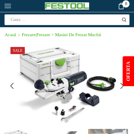
0
Acasă
Frezare|Frezare > Masini De Frezat Muchii
SALE
OFERTA