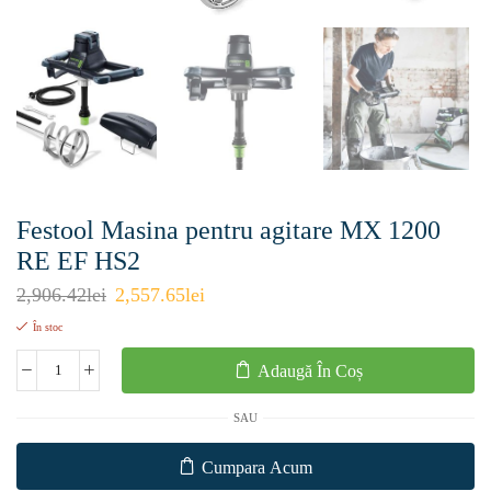
Festool Masina pentru agitare MX 1200
RE EF HS2
2,906.42
lei
2,557.65
lei
În stoc
Adaugă În Coș
SAU
Cumpara Acum