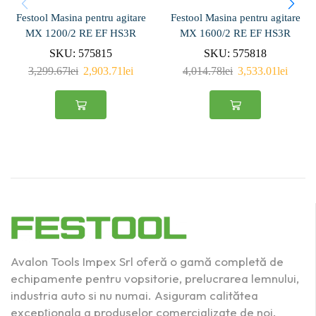
Festool Masina pentru agitare
Festool Masina pentru agitare
MX 1200/2 RE EF HS3R
MX 1600/2 RE EF HS3R
SKU:
575815
SKU:
575818
3,299.67
lei
2,903.71
lei
4,014.78
lei
3,533.01
lei
Avalon Tools Impex Srl oferă o gamă completă de
echipamente pentru vopsitorie, prelucrarea lemnului,
industria auto si nu numai. Asiguram calitătea
excepţionala a produselor comercializate de noi.