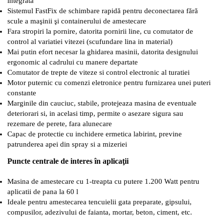
integrată
Sistemul FastFix de schimbare rapidă pentru deconectarea fără
scule a maşinii şi containerului de amestecare
Fara stropiri la pornire, datorita pornirii line, cu comutator de
control al variatiei vitezei (scufundare lina in material)
Mai putin efort necesar la ghidarea masinii, datorita designului
ergonomic al cadrului cu manere departate
Comutator de trepte de viteze si control electronic al turatiei
Motor puternic cu comenzi eletronice pentru furnizarea unei puteri
constante
Marginile din cauciuc, stabile, protejeaza masina de eventuale
deteriorari si, in acelasi timp, permite o asezare sigura sau
rezemare de perete, fara alunecare
Capac de protectie cu inchidere ermetica labirint, previne
patrunderea apei din spray si a mizeriei
Puncte centrale de interes în aplicaţii
Masina de amestecare cu 1-treapta cu putere 1.200 Watt pentru
aplicatii de pana la 60 l
Ideale pentru amestecarea tencuielii gata preparate, gipsului,
compusilor, adezivului de faianta, mortar, beton, ciment, etc.