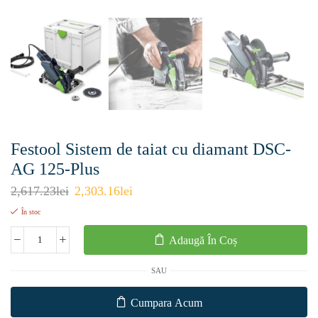
Festool Sistem de taiat cu diamant DSC-
AG 125-Plus
2,617.23
lei
2,303.16
lei
În stoc
Adaugă În Coș
SAU
Cumpara Acum