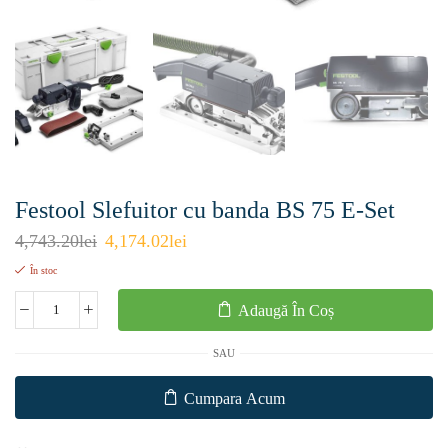
Festool Slefuitor cu banda BS 75 E-Set
4,743.20
lei
4,174.02
lei
În stoc
Adaugă În Coș
SAU
Cumpara Acum