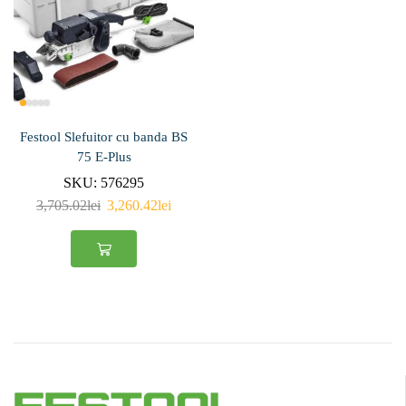
Festool Slefuitor cu banda BS
75 E-Plus
SKU:
576295
3,705.02
lei
3,260.42
lei