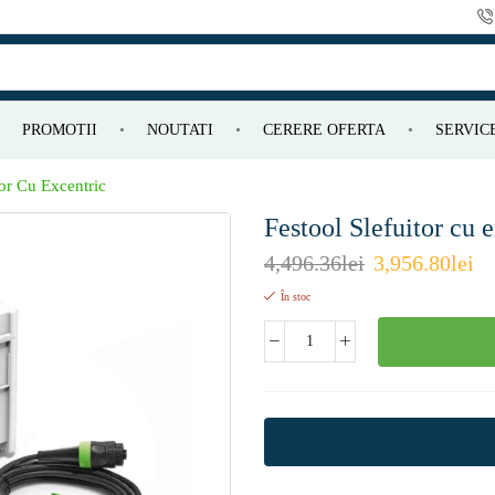
PROMOTII
NOUTATI
CERERE OFERTA
SERVIC
tor Cu Excentric
Festool Slefuitor cu
4,496.36
lei
3,956.80
lei
În stoc