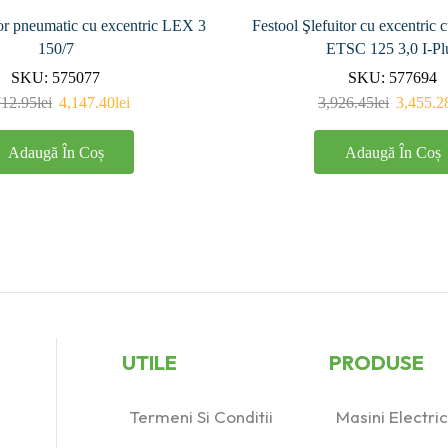
tor pneumatic cu excentric LEX 3
Festool Şlefuitor cu excentric 
150/7
ETSC 125 3,0 I-Pl
SKU:
575077
SKU:
577694
712.95
lei
4,147.40
lei
3,926.45
lei
3,455.2
Adaugă În Coș
Adaugă În Coș
UTILE
PRODUSE
Termeni Si Conditii
Masini Electr