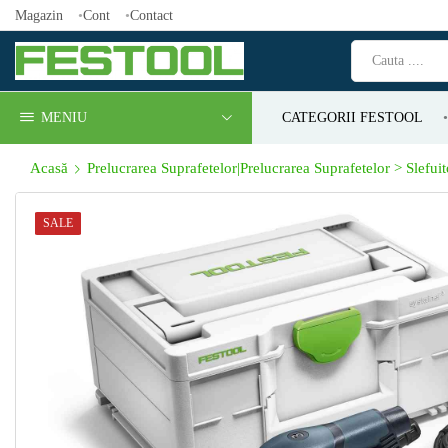
Magazin
Cont
Contact
MENIU
CATEGORII FESTOOL
Acasă
Prelucrarea Suprafetelor|Prelucrarea Suprafetelor > Slefui
SALE