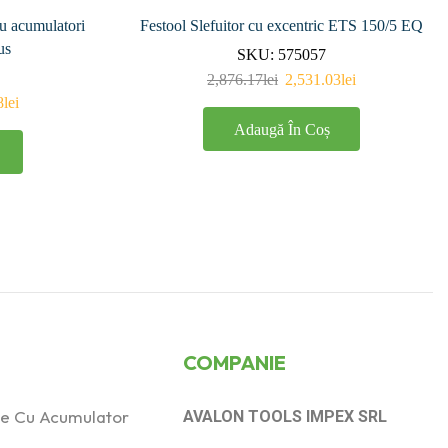
cu acumulatori
Festool Slefuitor cu excentric ETS 150/5 EQ
us
SKU:
575057
2,876.17
lei
2,531.03
lei
8
lei
Adaugă În Coș
COMPANIE
ice Cu Acumulator
AVALON TOOLS IMPEX SRL