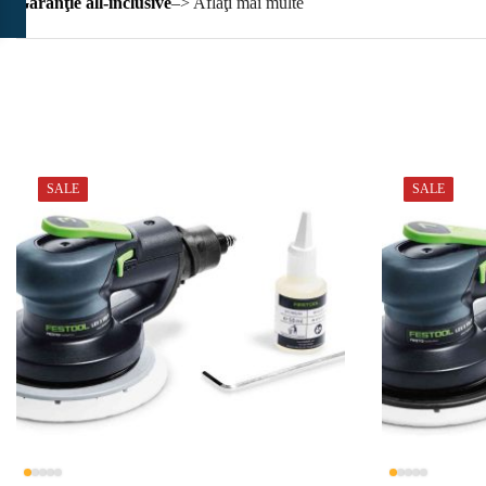
Garanţie all-inclusive
–> Aflaţi mai multe
SALE
SALE