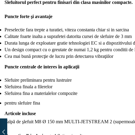
Slefuitorul perfect pentru finisari din clasa masinilor compacte.
Puncte forte şi avantaje
Preselectie fara trepte a turatiei, viteza constanta chiar si in sarcina
Calitate foarte inalta a suprafetei datorita cursei de slefuire de 3 mm
Durata lunga de exploatare gratie tehnologiei EC si a dispozitivului de
Un design compact cu o greutate de numai 1,2 kg pentru conditii de
Cea mai bună protecţie de lucru prin detectarea vibraţiilor
Puncte centrale de interes în aplicaţii
Slefuire preliminara pentru lustruire
Slefuirea finala a filerelor
Slefuirea fina a materialelor compozite
pentru slefuire fina
Articole incluse
Talpă de şlefuit M8 Ø 150 mm MULTI-JETSTREAM 2 (supermoale SW