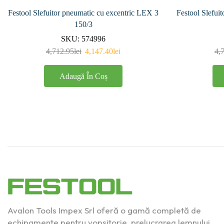
Festool Slefuitor pneumatic cu excentric LEX 3
Festool Slefui
150/3
SKU:
574996
4,712.95
lei
4,147.40
lei
4,
Adaugă În Coș
Avalon Tools Impex Srl oferă o gamă completă de
echipamente pentru vopsitorie, prelucrarea lemnului,