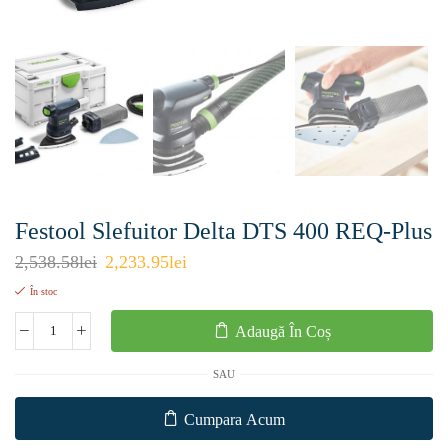
Festool Slefuitor Delta DTS 400 REQ-Plus
2,538.58
lei
2,233.95
lei
În stoc
Adaugă În Coș
SAU
Cumpara Acum