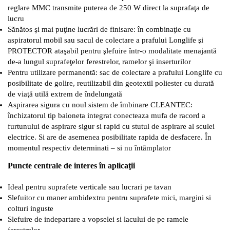
reglare MMC transmite puterea de 250 W direct la suprafaţa de
lucru
Sănătos şi mai puţine lucrări de finisare: în combinaţie cu
aspiratorul mobil sau sacul de colectare a prafului Longlife şi
PROTECTOR ataşabil pentru şlefuire într-o modalitate menajantă
de-a lungul suprafeţelor ferestrelor, ramelor şi inserturilor
Pentru utilizare permanentă: sac de colectare a prafului Longlife cu
posibilitate de golire, reutilizabil din geotextil poliester cu durată
de viaţă utilă extrem de îndelungată
Aspirarea sigura cu noul sistem de îmbinare CLEANTEC:
închizatorul tip baioneta integrat conecteaza mufa de racord a
furtunului de aspirare sigur si rapid cu stutul de aspirare al sculei
electrice. Si are de asemenea posibilitate rapida de desfacere. În
momentul respectiv determinati – si nu întâmplator
Puncte centrale de interes în aplicaţii
Ideal pentru suprafete verticale sau lucrari pe tavan
Slefuitor cu maner ambidextru pentru suprafete mici, margini si
colturi inguste
Slefuire de indepartare a vopselei si lacului de pe ramele