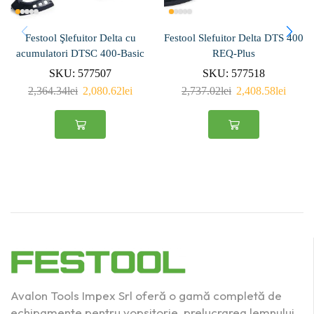
Festool Şlefuitor Delta cu
Festool Slefuitor Delta DTS 400
acumulatori DTSC 400-Basic
REQ-Plus
SKU:
577507
SKU:
577518
2,364.34
lei
2,080.62
lei
2,737.02
lei
2,408.58
lei
Avalon Tools Impex Srl oferă o gamă completă de
echipamente pentru vopsitorie, prelucrarea lemnului,