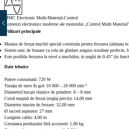
MMC Electronic Multi-Material-Control
Comenzi electronice moderne ale motorului „Control Multi Material” cu
Utilizari principale
Masina de frezat muchii special construita pentru frezarea (aliniata in
Sistem unic de franare cu rola de ghidare asigura rezultate perfecte, f
Este posibila frezarea la nivel a muchiilor, in unghi de 0-45° (in funct
Date tehnice
Putere consumată: 720 W
Turaţia de mers în gol: 10 000 – 26 000 min⁻¹
Diametrul bucşei elastice de prindere: 6 – 8 mm
Cursă maşină de frezat (reglaj precis): 14,00 mm
Diametru maxim de frezare: 32,00 mm
Ø racord aspirator: 27 mm
Lungime cablu: 4,00 m
Greutatea produsului fără accesorii: 1,90 kg