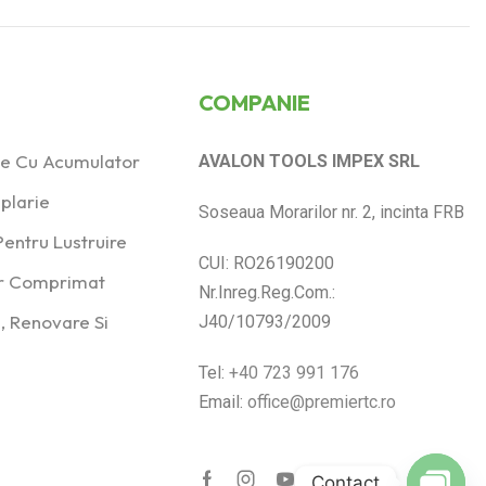
COMPANIE
ice Cu Acumulator
AVALON TOOLS IMPEX SRL
plarie
Soseaua Morarilor nr. 2, incinta FRB
entru Lustruire
CUI: RO26190200
er Comprimat
Nr.Inreg.Reg.Com.:
, Renovare Si
J40/10793/2009
Tel:
+40 723 991 176
Email:
office@premiertc.ro
Contact