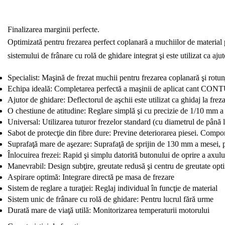
Finalizarea marginii perfecte.
Optimizată pentru frezarea perfect coplanară a muchiilor de material pl
sistemului de frânare cu rolă de ghidare integrat şi este utilizat ca aju
Specialist: Maşină de frezat muchii pentru frezarea coplanară şi rotu
Echipa ideală: Completarea perfectă a maşinii de aplicat cant C
Ajutor de ghidare: Deflectorul de aşchii este utilizat ca ghidaj la fre
O chestiune de atitudine: Reglare simplă şi cu precizie de 1/10 mm a
Universal: Utilizarea tuturor frezelor standard (cu diametrul de pân
Sabot de protecţie din fibre dure: Previne deteriorarea piesei. Comport
Suprafaţă mare de aşezare: Suprafaţă de sprijin de 130 mm a mesei, p
Înlocuirea frezei: Rapid şi simplu datorită butonului de oprire a axulu
Manevrabil: Design subţire, greutate redusă şi centru de greutate opt
Aspirare optimă: Integrare directă pe masa de frezare
Sistem de reglare a turaţiei: Reglaj individual în funcţie de material
Sistem unic de frânare cu rolă de ghidare: Pentru lucrul fără urme
Durată mare de viaţă utilă: Monitorizarea temperaturii motorului