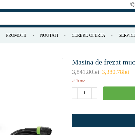
PROMOTII
NOUTATI
CERERE OFERTA
SERVIC
Masina de frezat mu
3,841.80
lei
3,380.78
lei
În stoc