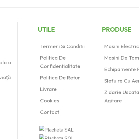
UTILE
PRODUSE
Termeni Si Conditii
Masini Electr
Politica De
Masini De Tam
ala a
Confidentialitate
Echipamente P
viaţă
Politica De Retur
Slefuire Cu A
Livrare
Zidarie Uscata
Cookies
Agitare
Contact