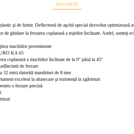
DESCRIERE
astic şi de furnir. Deflectorul de aşchii special dezvoltat optimizează as
tor de ghidare la frezarea coplanară a teşirilor înclinate. Astfel, sunteţi 
njirea muchiilor proeminente
ONTURO KA 65
zarea coplanară a muchiilor înclinate de la 0° până la 45°
 adâncimii de frezare
ă la 32 mm) datorită mandrinei de 8 mm
ament excelent la alunecare şi rezistenţă la zgârieturi
entru o frezare precisă
i
imizat