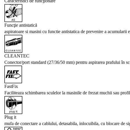
Caracteristici de funcţionare
Funcţie antistatică
aspiratoare si masini cu functie antistatica de prevenire a acumularii ele
CLEANTEC
Conector/port standard (27/36/50 mm) pentru aspirarea prafului în sco
FastFix
Faciliteaza schimbarea sculelor la masinile de frezat muchii sau profile
Plug it
mufa de conectare a cablului, detasabila, inlocuibila, cu blocare de s