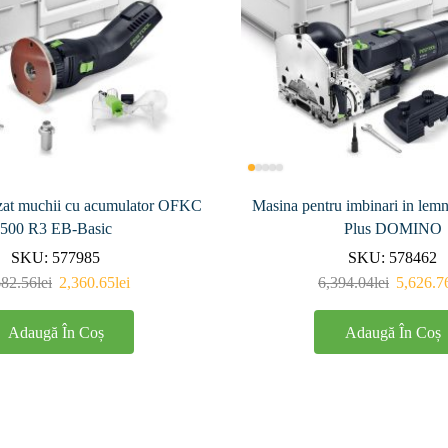
zat muchii cu acumulator OFKC
Masina pentru imbinari in le
500 R3 EB-Basic
Plus DOMINO
SKU:
577985
SKU:
578462
682.56
lei
2,360.65
lei
6,394.04
lei
5,626.7
Adaugă În Coș
Adaugă În Coș