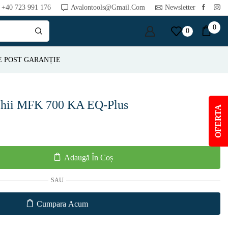
+40 723 991 176
Avalontools@gmail.com
Newsletter
0
0
E POST GARANȚIE
chii MFK 700 KA EQ-Plus
OFERTA
Adaugă În Coș
SAU
Cumpara Acum