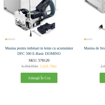
Masina pentru imbinari in lemn cu acumulator
Masina de fre
DFC 500 E-Basic DOMINO
SKU:
578120
6,394.05
lei
5,626.76
lei
2,
Adaugă În Coș