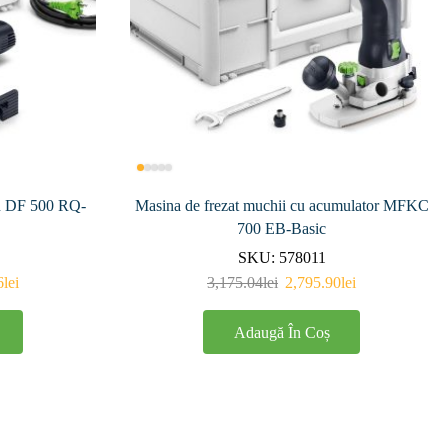
mn DF 500 RQ-
Masina de frezat muchii cu acumulator MFKC
700 EB-Basic
SKU:
578011
6
lei
3,175.04
lei
2,795.90
lei
Adaugă În Coș