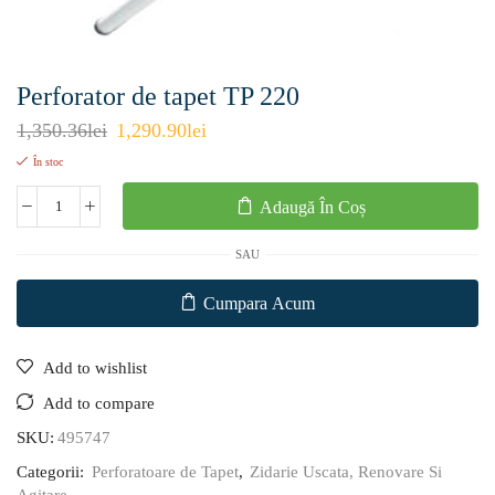
Perforator de tapet TP 220
1,350.36
lei
1,290.90
lei
În stoc
Adaugă În Coș
SAU
Cumpara Acum
Add to wishlist
Add to compare
SKU:
495747
Categorii:
Perforatoare de Tapet
,
Zidarie Uscata, Renovare Si
Agitare