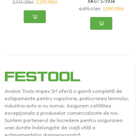
SKU:
571934
2,511.26
lei
2,299.90
lei
4,495.15
lei
3,990.90
lei
Avalon Tools Impex Srl oferă o gamă completă de
echipamente pentru vopsitorie, prelucrarea lemnului,
industria auto si nu numai. Asiguram calitătea
excepţionala a produselor comercializate de noi.
Suntem partenerul de încredere pentru asigurarea
unei durate îndelungate de viaţă utilă a
echipamentelor dumneavoastră.