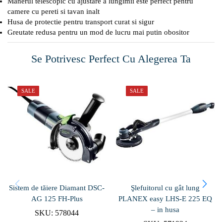
Manerul telescopic cu ajustare a lungimii este perfect pentru
camere cu pereti si tavan inalt
Husa de protectie pentru transport curat si sigur
Greutate redusa pentru un mod de lucru mai putin obositor
Se Potrivesc Perfect Cu Alegerea Ta
SALE
SALE
Sistem de tăiere Diamant DSC-
Şlefuitorul cu gât lung
AG 125 FH-Plus
PLANEX easy LHS-E 225 EQ
– in husa
SKU:
578044