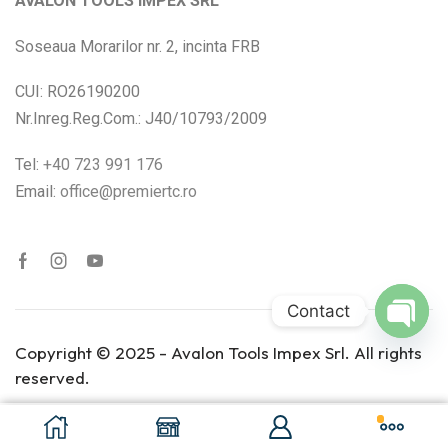
AVALON TOOLS IMPEX SRL
Soseaua Morarilor nr. 2, incinta FRB
CUI: RO26190200
Nr.Inreg.Reg.Com.: J40/10793/2009
Tel:
+40 723 991 176
Email:
office@premiertc.ro
Contact
Open
Copyright © 2025 - Avalon Tools Impex Srl. All rights
chaty
reserved.
Adaugă În Coș
Cumpara Acum