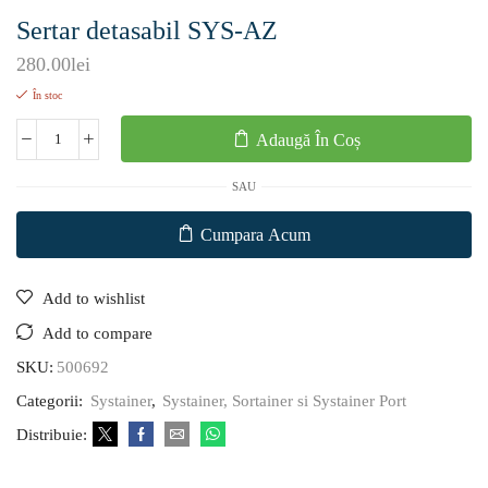
Sertar detasabil SYS-AZ
280.00
lei
În stoc
Adaugă În Coș
SAU
Cumpara Acum
Add to wishlist
Add to compare
SKU:
500692
Categorii:
Systainer
,
Systainer, Sortainer si Systainer Port
Distribuie: