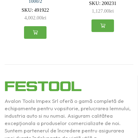
1000/2
SKU:
200231
SKU:
491922
1,127.00
lei
4,002.00
lei
Avalon Tools Impex Srl oferă o gamă completă de
echipamente pentru vopsitorie, prelucrarea lemnului,
industria auto si nu numai. Asiguram calitătea
excepţionala a produselor comercializate de noi.
Suntem partenerul de încredere pentru asigurarea
unei durate îndelungate de viaţă utilă a