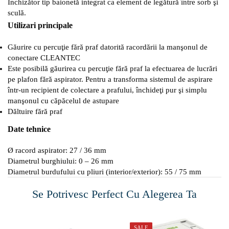
Închizător tip baionetă integrat ca element de legătură între sorb şi
sculă.
Utilizari principale
Găurire cu percuţie fără praf datorită racordării la manşonul de
conectare CLEANTEC
Este posibilă găurirea cu percuţie fără praf la efectuarea de lucrări
pe plafon fără aspirator. Pentru a transforma sistemul de aspirare
într-un recipient de colectare a prafului, închideţi pur şi simplu
manşonul cu căpăcelul de astupare
Dăltuire fără praf
Date tehnice
Ø racord aspirator: 27 / 36 mm
Diametrul burghiului: 0 – 26 mm
Diametrul burdufului cu pliuri (interior/exterior): 55 / 75 mm
Se Potrivesc Perfect Cu Alegerea Ta
SALE