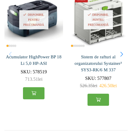
DISPONIBIL
DISPONIBIL
PENTRU
PENTRU
PRECOMANDĂ
PRECOMANDĂ
Acumulator HighPower BP 18
Sistem de rafturi al
Li 5,0 HP-ASI
organizatorului Systainer³
SYS3-RK/6 M 337
SKU:
578519
SKU:
577807
713.51
lei
526.35
lei
426.50
lei