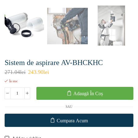
Sistem de aspirare AV-BHCKHC
271.04
lei
243.90
lei
În stoc
Adaugă În Coș
SAU
Cumpara Acum