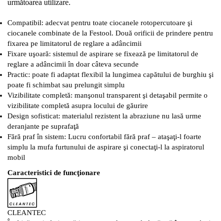
următoarea utilizare.
Compatibil: adecvat pentru toate ciocanele rotopercutoare şi
ciocanele combinate de la Festool. Două orificii de prindere pentru
fixarea pe limitatorul de reglare a adâncimii
Fixare uşoară: sistemul de aspirare se fixează pe limitatorul de
reglare a adâncimii în doar câteva secunde
Practic: poate fi adaptat flexibil la lungimea capătului de burghiu şi
poate fi schimbat sau prelungit simplu
Vizibilitate completă: manşonul transparent şi detaşabil permite o
vizibilitate completă asupra locului de găurire
Design sofisticat: materialul rezistent la abraziune nu lasă urme
deranjante pe suprafaţă
Fără praf în sistem: Lucru confortabil fără praf – ataşaţi-l foarte
simplu la mufa furtunului de aspirare şi conectaţi-l la aspiratorul
mobil
Caracteristici de funcţionare
CLEANTEC