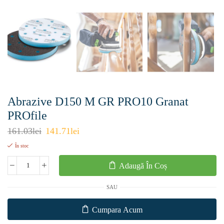
Abrazive D150 M GR PRO10 Granat
PROfile
161.03
lei
141.71
lei
În stoc
Adaugă În Coș
SAU
Cumpara Acum