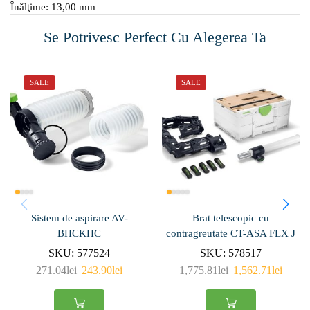
Înălţime: 13,00 mm
Se Potrivesc Perfect Cu Alegerea Ta
SALE
SALE
Sistem de aspirare AV-
Brat telescopic cu
BHCKHC
contragreutate CT-ASA FLX J
SKU:
577524
SKU:
578517
271.04
lei
243.90
lei
1,775.81
lei
1,562.71
lei