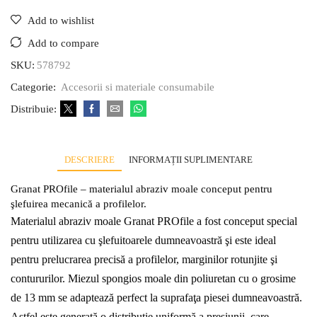
Add to wishlist
Add to compare
SKU:
578792
Categorie:
Accesorii si materiale consumabile
Distribuie:
DESCRIERE
INFORMAȚII SUPLIMENTARE
Granat PROfile – materialul abraziv moale conceput pentru
şlefuirea mecanică a profilelor.
Materialul abraziv moale Granat PROfile a fost conceput special
pentru utilizarea cu şlefuitoarele dumneavoastră şi este ideal
pentru prelucrarea precisă a profilelor, marginilor rotunjite şi
contururilor. Miezul spongios moale din poliuretan cu o grosime
de 13 mm se adaptează perfect la suprafaţa piesei dumneavoastră.
Astfel este generată o distribuţie uniformă a presiunii, care