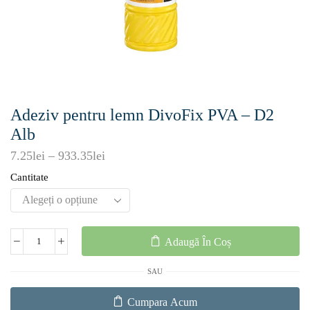
Adeziv pentru lemn DivoFix PVA – D2
Alb
7.25
lei
–
933.35
lei
Cantitate
Adaugă În Coș
SAU
Cumpara Acum