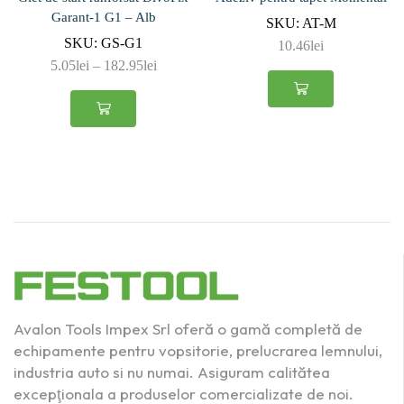
Garant-1 G1 – Alb
SKU:
AT-M
SKU:
GS-G1
10.46
lei
5.05
lei
–
182.95
lei
Avalon Tools Impex Srl oferă o gamă completă de
echipamente pentru vopsitorie, prelucrarea lemnului,
industria auto si nu numai. Asiguram calitătea
excepţionala a produselor comercializate de noi.