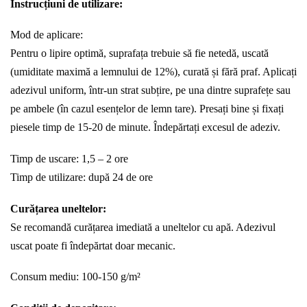
Instrucțiuni de utilizare:
Mod de aplicare:
Pentru o lipire optimă, suprafața trebuie să fie netedă, uscată
(umiditate maximă a lemnului de 12%), curată și fără praf. Aplicați
adezivul uniform, într-un strat subțire, pe una dintre suprafețe sau
pe ambele (în cazul esențelor de lemn tare). Presați bine și fixați
piesele timp de 15-20 de minute. Îndepărtați excesul de adeziv.
Timp de uscare: 1,5 – 2 ore
Timp de utilizare: după 24 de ore
Curățarea uneltelor:
Se recomandă curățarea imediată a uneltelor cu apă. Adezivul
uscat poate fi îndepărtat doar mecanic.
Consum mediu: 100-150 g/m²