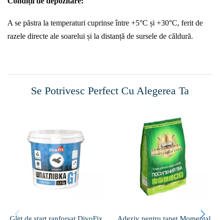
Condiții de depozitare:
A se păstra la temperaturi cuprinse între +5°C și +30°C, ferit de
razele directe ale soarelui și la distanță de sursele de căldură.
Se Potrivesc Perfect Cu Alegerea Ta
Glet de start ranforsat DivoFix
Adeziv pentru tapet Momental