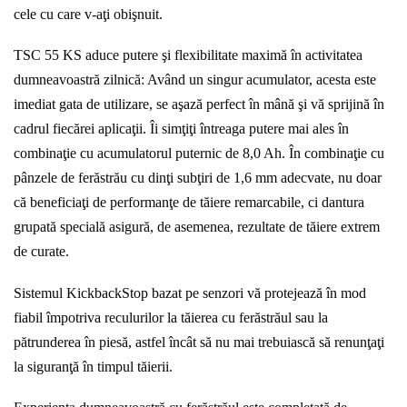
cele cu care v-aţi obişnuit.
TSC 55 KS aduce putere şi flexibilitate maximă în activitatea
dumneavoastră zilnică: Având un singur acumulator, acesta este
imediat gata de utilizare, se aşază perfect în mână şi vă sprijină în
cadrul fiecărei aplicaţii. Îi simţiţi întreaga putere mai ales în
combinaţie cu acumulatorul puternic de 8,0 Ah. În combinaţie cu
pânzele de ferăstrău cu dinţi subţiri de 1,6 mm adecvate, nu doar
că beneficiaţi de performanţe de tăiere remarcabile, ci dantura
grupată specială asigură, de asemenea, rezultate de tăiere extrem
de curate.
Sistemul KickbackStop bazat pe senzori vă protejează în mod
fiabil împotriva reculurilor la tăierea cu ferăstrăul sau la
pătrunderea în piesă, astfel încât să nu mai trebuiască să renunţaţi
la siguranţă în timpul tăierii.