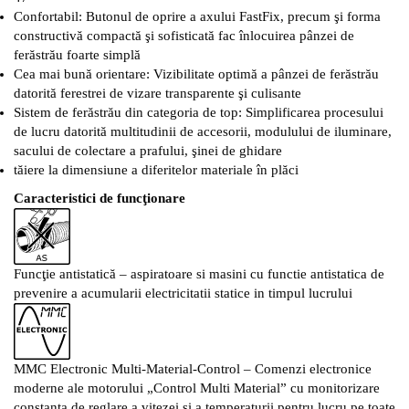
Confortabil: Butonul de oprire a axului FastFix, precum şi forma
constructivă compactă şi sofisticată fac înlocuirea pânzei de
ferăstrău foarte simplă
Cea mai bună orientare: Vizibilitate optimă a pânzei de ferăstrău
datorită ferestrei de vizare transparente şi culisante
Sistem de ferăstrău din categoria de top: Simplificarea procesului
de lucru datorită multitudinii de accesorii, modulului de iluminare,
sacului de colectare a prafului, şinei de ghidare
tăiere la dimensiune a diferitelor materiale în plăci
Caracteristici de funcţionare
Funcţie antistatică –
aspiratoare si masini cu functie antistatica de
prevenire a acumularii electricitatii statice in timpul lucrului
MMC Electronic Multi-Material-Control –
Comenzi electronice
moderne ale motorului „Control Multi Material” cu monitorizare
constanta de reglare a vitezei si a temperaturii pentru lucru pe toate