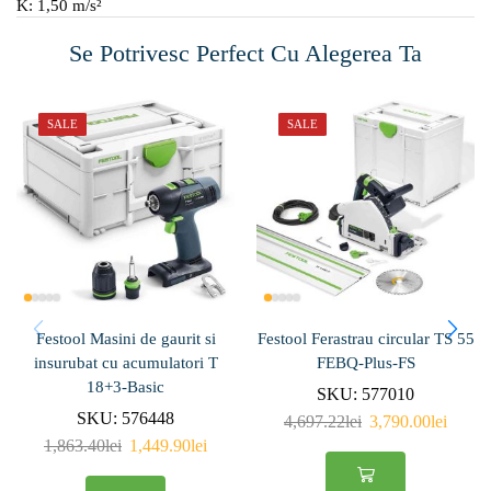
K: 1,50 m/s²
Se Potrivesc Perfect Cu Alegerea Ta
SALE
SALE
Festool Masini de gaurit si
Festool Ferastrau circular TS 55
insurubat cu acumulatori T
FEBQ-Plus-FS
18+3-Basic
SKU:
577010
SKU:
576448
4,697.22
lei
3,790.00
lei
1,863.40
lei
1,449.90
lei