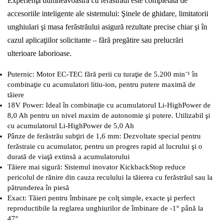
Experienţa dumneavoastră cu ferăstrăul este completată de
accesoriile inteligente ale sistemului: Şinele de ghidare, limitatorii
unghiulari şi masa ferăstrăului asigură rezultate precise chiar şi în
cazul aplicaţiilor solicitante – fără pregătire sau prelucrări
ulterioare laborioase.
Puternic: Motor EC-TEC fără perii cu turaţie de 5.200 min⁻¹ în
combinaţie cu acumulatori litiu-ion, pentru putere maximă de
tăiere
18V Power: Ideal în combinaţie cu acumulatorul Li-HighPower de
8,0 Ah pentru un nivel maxim de autonomie şi putere. Utilizabil şi
cu acumulatorul Li-HighPower de 5,0 Ah
Pânze de ferăstrău subţiri de 1,6 mm: Dezvoltate special pentru
ferăstraie cu acumulator, pentru un progres rapid al lucrului şi o
durată de viaţă extinsă a acumulatorului
Tăiere mai sigură: Sistemul inovator KickbackStop reduce
pericolul de rănire din cauza reculului la tăierea cu ferăstrăul sau la
pătrunderea în piesă
Exact: Tăieri pentru îmbinare pe colţ simple, exacte şi perfect
reproductibile la reglarea unghiurilor de îmbinare de -1° până la
47°