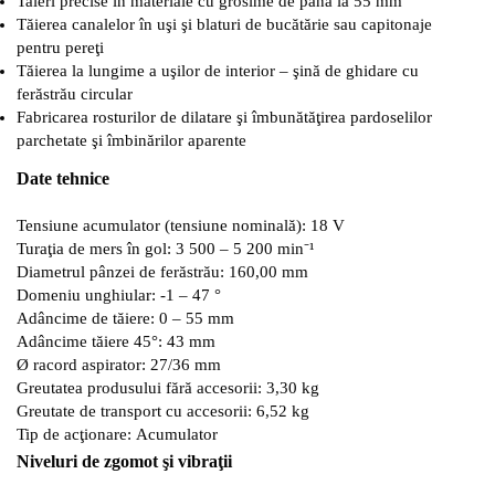
Taieri precise in materiale cu grosime de pana la 55 mm
Tăierea canalelor în uşi şi blaturi de bucătărie sau capitonaje
pentru pereţi
Tăierea la lungime a uşilor de interior – şină de ghidare cu
ferăstrău circular
Fabricarea rosturilor de dilatare şi îmbunătăţirea pardoselilor
parchetate şi îmbinărilor aparente
Date tehnice
Tensiune acumulator (tensiune nominală): 18 V
Turaţia de mers în gol: 3 500 – 5 200 min⁻¹
Diametrul pânzei de ferăstrău: 160,00 mm
Domeniu unghiular: -1 – 47 °
Adâncime de tăiere: 0 – 55 mm
Adâncime tăiere 45°: 43 mm
Ø racord aspirator: 27/36 mm
Greutatea produsului fără accesorii: 3,30 kg
Greutate de transport cu accesorii: 6,52 kg
Tip de acţionare: Acumulator
Niveluri de zgomot şi vibraţii