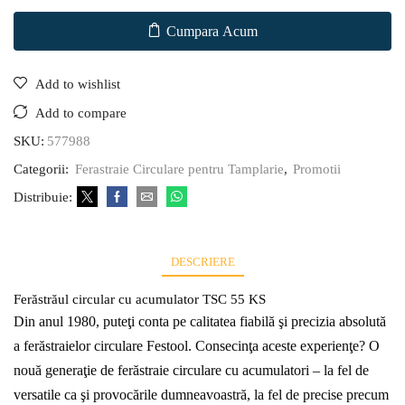
Cumpara Acum
Add to wishlist
Add to compare
SKU:
577988
Categorii:
Ferastraie Circulare pentru Tamplarie
,
Promotii
Distribuie:
DESCRIERE
Ferăstrăul circular cu acumulator TSC 55 KS
Din anul 1980, puteţi conta pe calitatea fiabilă şi precizia absolută
a ferăstraielor circulare Festool. Consecinţa aceste experienţe? O
nouă generaţie de ferăstraie circulare cu acumulatori – la fel de
versatile ca şi provocările dumneavoastră, la fel de precise precum