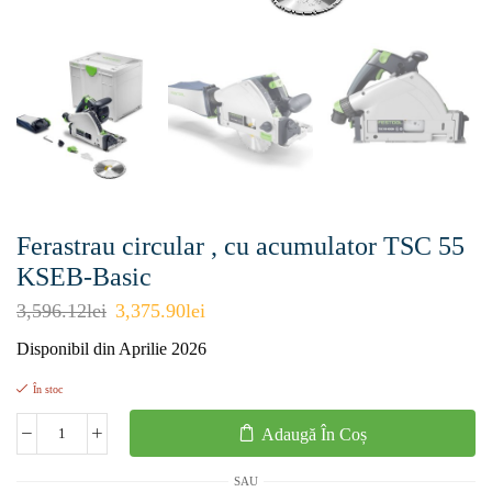
Ferastrau circular , cu acumulator TSC 55
KSEB-Basic
3,596.12
lei
3,375.90
lei
Disponibil din Aprilie 2026
În stoc
Adaugă În Coș
SAU