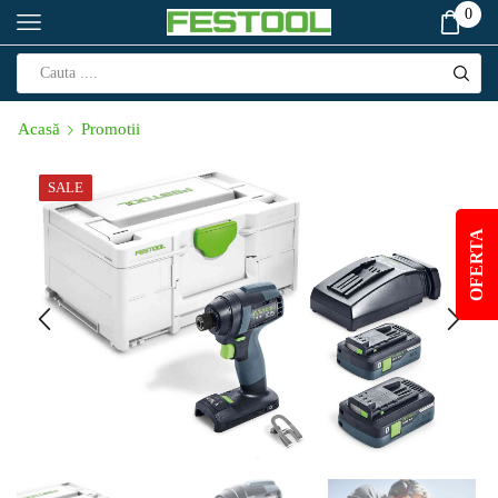
0
Acasă
Promotii
SALE
OFERTA