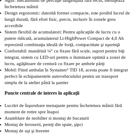
Sigur: mecanismul de percuţie tangenţială fără recul, menajează
încheietura mâinii
Design ergonomic: datorită formei compacte, este posibil lucrul de
lungă durată, fără efort fizic, precis, inclusiv în zonele greu
accesibile
Sistem flexibil de acumulatori: Pentru aplicaţiile de lucru cu o
putere ridicată, acumulatorul Li-HighPower Compact de 4,0 Ah
reprezintă combinaţia ideală de forţă, compactitate şi uşurinţă
Confortabil: mandrină ¼“ cu fixare fără scule, suport pentru biţi
integrat, sistem cu LED-uri pentru o iluminare optimă a zonei de
lucru, agăţătoare de centură cu fixare pe ambele părţi
Mobil: Fiind ambalat în Systainer³ TID 18, acesta poate fi integrat
perfect în echipamentele autovehiculului pentru un transport
simplu de la atelier până la şantier
Puncte centrale de interes în aplicaţii
Lucrări de înşurubare menajante pentru încheietura mâinii fără
moment de rotire spre înapoi
Asamblare de mobilier si montaj de bucatarii
Montaj de feronerii, pereţi din spate, şipci
Montaj de uşi şi ferestre