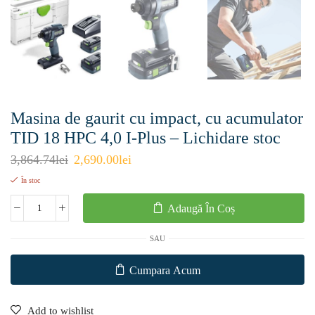
Masina de gaurit cu impact, cu acumulator
TID 18 HPC 4,0 I-Plus – Lichidare stoc
3,864.74
lei
2,690.00
lei
În stoc
Adaugă În Coș
SAU
Cumpara Acum
Add to wishlist