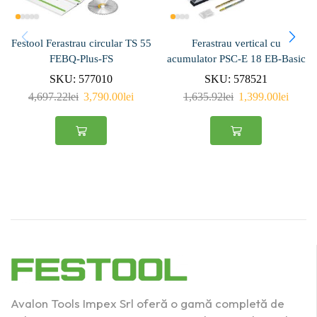
Festool Ferastrau circular TS 55
Ferastrau vertical cu
FEBQ-Plus-FS
acumulator PSC-E 18 EB-Basic
SKU:
577010
SKU:
578521
4,697.22
lei
3,790.00
lei
1,635.92
lei
1,399.00
lei
Avalon Tools Impex Srl oferă o gamă completă de