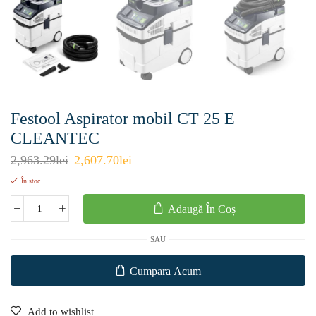
Festool Aspirator mobil CT 25 E
CLEANTEC
2,963.29
lei
2,607.70
lei
În stoc
Adaugă În Coș
SAU
Cumpara Acum
Add to wishlist