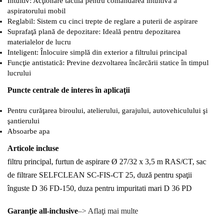
Intuitiv: Acţionare tactilă pentru comandarea intuitivă a
aspiratorului mobil
Reglabil: Sistem cu cinci trepte de reglare a puterii de aspirare
Suprafaţă plană de depozitare: Ideală pentru depozitarea
materialelor de lucru
Inteligent: Înlocuire simplă din exterior a filtrului principal
Funcţie antistatică: Previne dezvoltarea încărcării statice în timpul
lucrului
Puncte centrale de interes în aplicaţii
Pentru curăţarea biroului, atelierului, garajului, autovehiculului şi
şantierului
Absoarbe apa
Articole incluse
filtru principal, furtun de aspirare Ø 27/32 x 3,5 m RAS/CT, sac
de filtrare SELFCLEAN SC-FIS-CT 25, duză pentru spaţii
înguste D 36 FD-150, duza pentru impuritati mari D 36 PD
Garanţie all-inclusive
–> Aflaţi mai multe