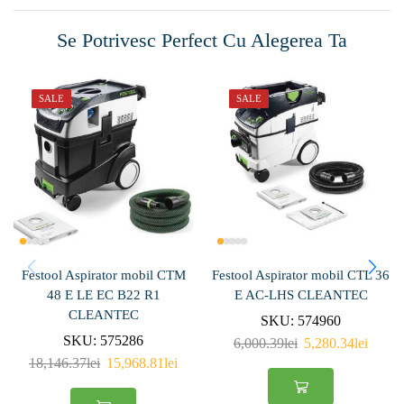
Se Potrivesc Perfect Cu Alegerea Ta
SALE
SALE
Festool Aspirator mobil CTM
Festool Aspirator mobil CTL 36
48 E LE EC B22 R1
E AC-LHS CLEANTEC
CLEANTEC
SKU:
574960
SKU:
575286
6,000.39
lei
5,280.34
lei
18,146.37
lei
15,968.81
lei