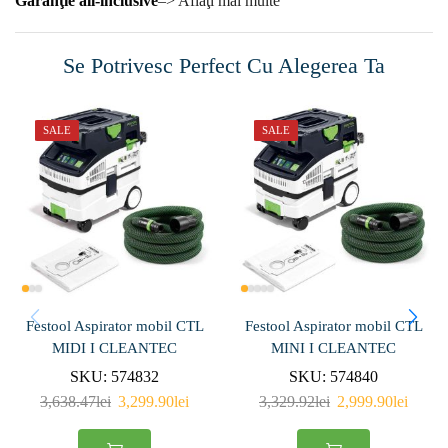
Garanţie all-inclusive
–> Aflaţi mai multe
Se Potrivesc Perfect Cu Alegerea Ta
SALE
SALE
Festool Aspirator mobil CTL
Festool Aspirator mobil CTL
MIDI I CLEANTEC
MINI I CLEANTEC
SKU:
574832
SKU:
574840
3,638.47
lei
3,299.90
lei
3,329.92
lei
2,999.90
lei