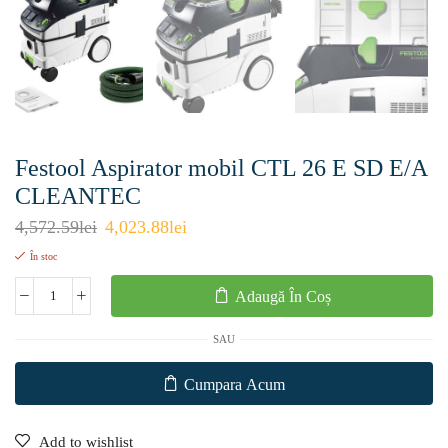
Festool Aspirator mobil CTL 26 E SD E/A
CLEANTEC
4,572.59
lei
4,023.88
lei
În stoc
Adaugă În Coș
SAU
Cumpara Acum
Add to wishlist