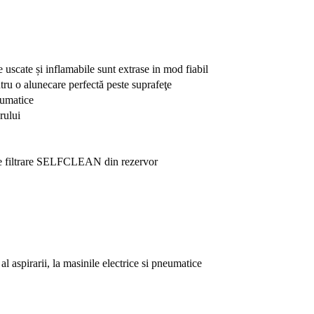
cate și inflamabile sunt extrase in mod fiabil
ntru o alunecare perfectă peste suprafeţe
eumatice
rului
 de filtrare SELFCLEAN din rezervor
al aspirarii, la masinile electrice si pneumatice