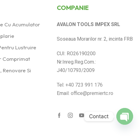
COMPANIE
ice Cu Acumulator
AVALON TOOLS IMPEX SRL
plarie
Soseaua Morarilor nr. 2, incinta FRB
entru Lustruire
CUI: RO26190200
er Comprimat
Nr.Inreg.Reg.Com.:
, Renovare Si
J40/10793/2009
Tel:
+40 723 991 176
Email:
office@premiertc.ro
Contact
Open
chaty