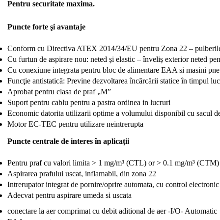
Pentru securitate maxima.
Puncte forte şi avantaje
Conform cu Directiva ATEX 2014/34/EU pentru Zona 22 – pulberile us
Cu furtun de aspirare nou: neted şi elastic – înveliş exterior neted pe
Cu conexiune integrata pentru bloc de alimentare EAA si masini pn
Funcţie antistatică: Previne dezvoltarea încărcării statice în timpul luc
Aprobat pentru clasa de praf „M”
Suport pentru cablu pentru a pastra ordinea in lucruri
Economic datorita utilizarii optime a volumului disponibil cu sacul
Motor EC-TEC pentru utilizare neintrerupta
Puncte centrale de interes în aplicaţii
Pentru praf cu valori limita > 1 mg/m³ (CTL) or > 0.1 mg/m³ (CTM)
Aspirarea prafului uscat, inflamabil, din zona 22
Intrerupator integrat de pornire/oprire automata, cu control electronic 
Adecvat pentru aspirare umeda si uscata
conectare la aer comprimat cu debit aditional de aer -I/O- Automatic