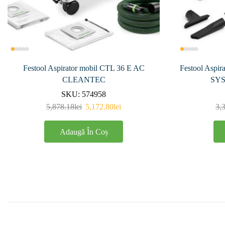
Festool Aspirator mobil CTL 36 E AC
Festool Aspi
CLEANTEC
SYS
SKU:
574958
5,878.18
lei
5,172.80
lei
3,
Adaugă În Coș