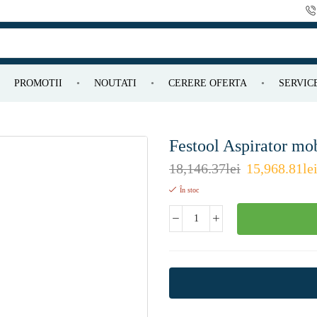
PROMOTII
NOUTATI
CERERE OFERTA
SERVIC
Festool Aspirator 
18,146.37
lei
15,968.81
le
În stoc