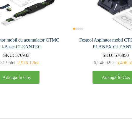
rator mobil cu acumulator CTMC
Festool Aspirator mobil CT
 I-Basic CLEANTEC
PLANEX CLEAN
SKU:
576933
SKU:
576850
381.95
lei
2,976.12
lei
6,246.02
lei
5,496.5
Adaugă În Coș
Adaugă În Coș