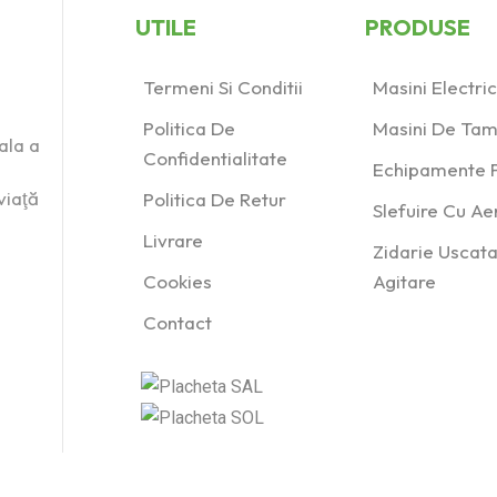
UTILE
PRODUSE
Termeni Si Conditii
Masini Electr
Politica De
Masini De Tam
ala a
Confidentialitate
Echipamente P
viaţă
Politica De Retur
Slefuire Cu A
Livrare
Zidarie Uscata
Cookies
Agitare
Contact