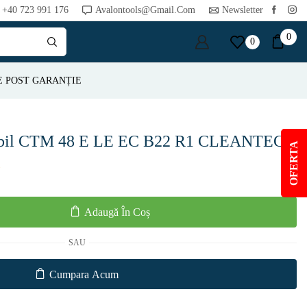
+40 723 991 176
Avalontools@gmail.com
Newsletter
0
0
E POST GARANȚIE
mobil CTM 48 E LE EC B22 R1 CLEANTEC
OFERTA
i
Adaugă În Coș
SAU
Cumpara Acum