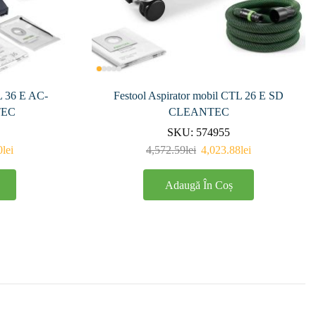
L 36 E AC-
Festool Aspirator mobil CTL 26 E SD
TEC
CLEANTEC
SKU:
574955
0
lei
4,572.59
lei
4,023.88
lei
Adaugă În Coș