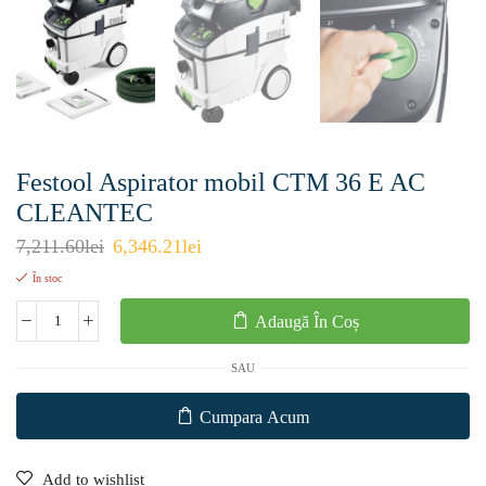
Festool Aspirator mobil CTM 36 E AC
CLEANTEC
7,211.60
lei
6,346.21
lei
În stoc
Adaugă În Coș
SAU
Cumpara Acum
Add to wishlist