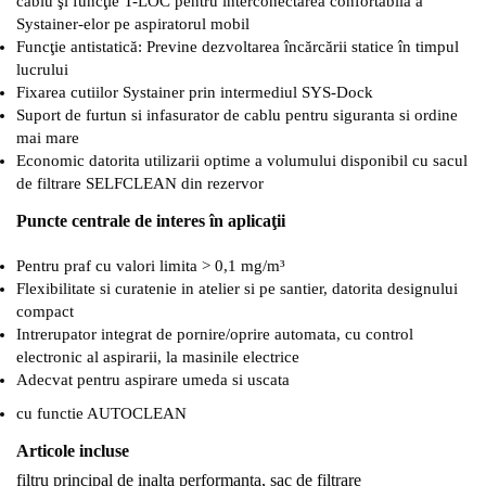
cablu şi funcţie T-LOC pentru interconectarea confortabilă a
Systainer-elor pe aspiratorul mobil
Funcţie antistatică: Previne dezvoltarea încărcării statice în timpul
lucrului
Fixarea cutiilor Systainer prin intermediul SYS-Dock
Suport de furtun si infasurator de cablu pentru siguranta si ordine
mai mare
Economic datorita utilizarii optime a volumului disponibil cu sacul
de filtrare SELFCLEAN din rezervor
Puncte centrale de interes în aplicaţii
Pentru praf cu valori limita > 0,1 mg/m³
Flexibilitate si curatenie in atelier si pe santier, datorita designului
compact
Intrerupator integrat de pornire/oprire automata, cu control
electronic al aspirarii, la masinile electrice
Adecvat pentru aspirare umeda si uscata
cu functie AUTOCLEAN
Articole incluse
filtru principal de inalta performanta, sac de filtrare