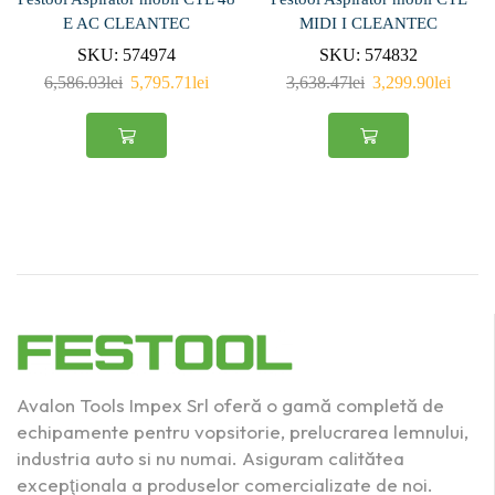
E AC CLEANTEC
MIDI I CLEANTEC
SKU:
574974
SKU:
574832
6,586.03
lei
5,795.71
lei
3,638.47
lei
3,299.90
lei
Avalon Tools Impex Srl oferă o gamă completă de
echipamente pentru vopsitorie, prelucrarea lemnului,
industria auto si nu numai. Asiguram calitătea
excepţionala a produselor comercializate de noi.