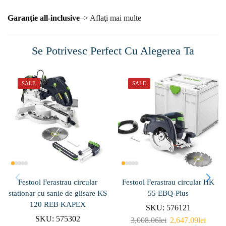
Garanţie all-inclusive
–> Aflaţi mai multe
Se Potrivesc Perfect Cu Alegerea Ta
SALE
SALE
Festool Ferastrau circular
Festool Ferastrau circular HK
stationar cu sanie de glisare KS
55 EBQ-Plus
120 REB KAPEX
SKU:
576121
SKU:
575302
3,008.06
lei
2,647.09
lei