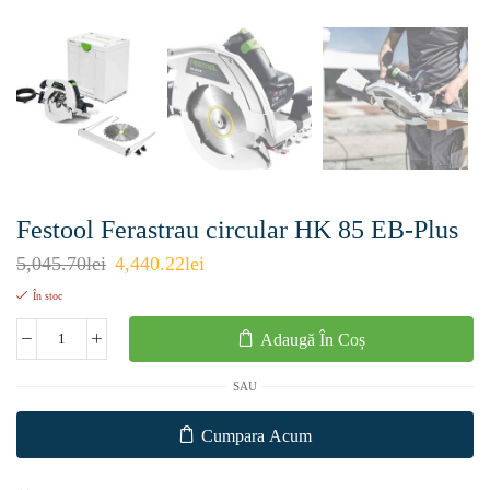
Festool Ferastrau circular HK 85 EB-Plus
5,045.70
lei
4,440.22
lei
În stoc
Adaugă În Coș
SAU
Cumpara Acum