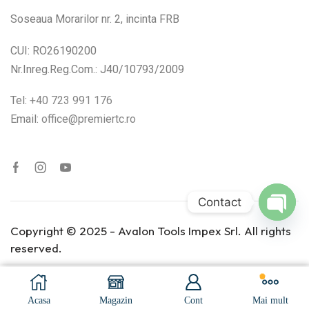
Soseaua Morarilor nr. 2, incinta FRB
CUI: RO26190200
Nr.Inreg.Reg.Com.: J40/10793/2009
Tel:
+40 723 991 176
Email:
office@premiertc.ro
Contact
Open
Copyright © 2025 - Avalon Tools Impex Srl. All rights
chaty
reserved.
Adaugă În Coș
Cumpara Acum
Acasa
Magazin
Cont
Mai mult