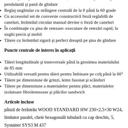
pendulantă şi pană de ghidare
Reglaj unghiular cu strângere centrală de la 0 până la 60 grade
Cu accesoriul set de conversie constructivă freză reglabilă de
caneluri, ferăstrăul circular manual devine o freză de caneluri
În combinaţie cu şina de retezare: executare de retezări rapid, la
unghi precis şi mobil
Tăiere cu ferăstrăul sigură şi perfect dreaptă pe şina de ghidare
Puncte centrale de interes în aplicaţii
Tăieri longitudinale şi transversale până la grosimea materialului
de 85 mm
Utilizabilă versatil pentru tăieri pentru îmbinare pe colţ până la 60°
Tăiere pe dimensiune de grinzi, lemn fasonat şi scânduri
Tăiere pe dimensiune a materialelor pentru plăci, materialelor
izolatoare fibrolemnoase şi plăcilor sandwich
Articole incluse
pânză de ferăstrău WOOD STANDARD HW 230×2,5×30 W24,
limitator paralel, cheie hexagonală tubulară cu cap deschis, 5,
Systainer SYS3 M 437