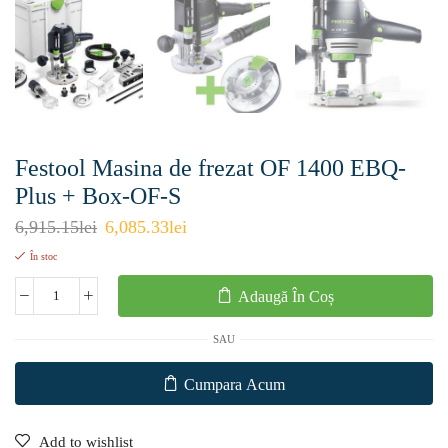
Festool Masina de frezat OF 1400 EBQ-
Plus + Box-OF-S
6,915.15
lei
6,085.33
lei
În stoc
Adaugă În Coș
SAU
Cumpara Acum
Add to wishlist