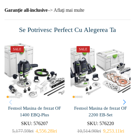
Garanţie all-inclusive
–> Aflaţi mai multe
Se Potrivesc Perfect Cu Alegerea Ta
SALE
SALE
Festool Masina de frezat OF
Festool Masina de frezat OF
1400 EBQ-Plus
2200 EB-Set
SKU:
576207
SKU:
576220
5,177.59
lei
4,556.28
lei
10,514.90
lei
9,253.11
lei