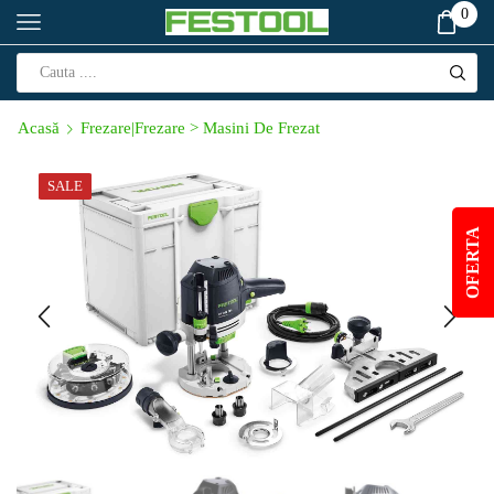
0
Acasă
Frezare|Frezare > Masini De Frezat
SALE
OFERTA