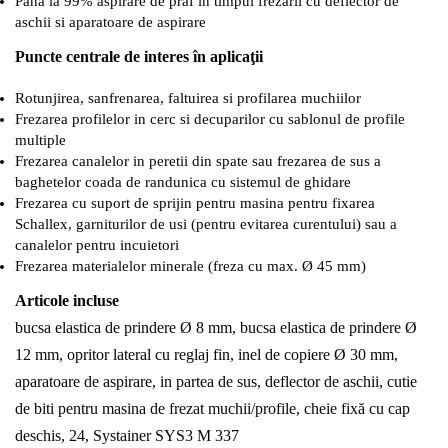
Pana la 99% aspirare de praf in timpul frezarii cu deflector de
aschii si aparatoare de aspirare
Puncte centrale de interes în aplicaţii
Rotunjirea, sanfrenarea, faltuirea si profilarea muchiilor
Frezarea profilelor in cerc si decuparilor cu sablonul de profile
multiple
Frezarea canalelor in peretii din spate sau frezarea de sus a
baghetelor coada de randunica cu sistemul de ghidare
Frezarea cu suport de sprijin pentru masina pentru fixarea
Schallex, garniturilor de usi (pentru evitarea curentului) sau a
canalelor pentru incuietori
Frezarea materialelor minerale (freza cu max. Ø 45 mm)
Articole incluse
bucsa elastica de prindere Ø 8 mm, bucsa elastica de prindere Ø
12 mm, opritor lateral cu reglaj fin, inel de copiere Ø 30 mm,
aparatoare de aspirare, in partea de sus, deflector de aschii, cutie
de biti pentru masina de frezat muchii/profile, cheie fixă cu cap
deschis, 24, Systainer SYS3 M 337