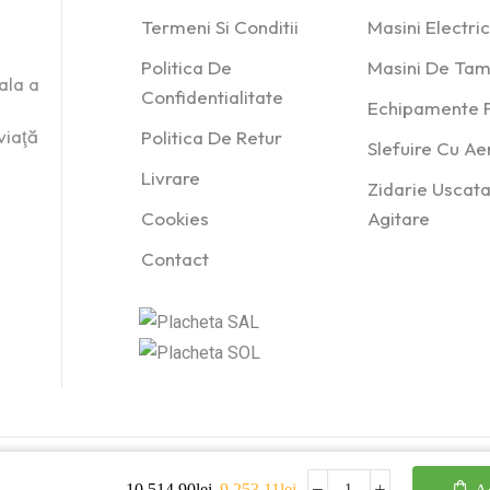
Termeni Si Conditii
Masini Electr
Politica De
Masini De Tam
ala a
Confidentialitate
Echipamente P
viaţă
Politica De Retur
Slefuire Cu A
Livrare
Zidarie Uscata
Cookies
Agitare
Contact
10,514.90
lei
9,253.11
lei