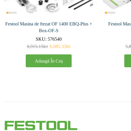
Festool Masina de frezat OF 1400 EBQ-Plus +
Festool Mas
Box-OF-S
SKU:
576540
6,915.15
lei
6,085.33
lei
5,
Adaugă În Coș