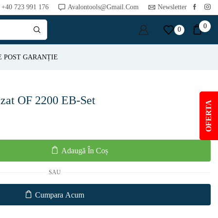
+40 723 991 176
Avalontools@gmail.com
Newsletter
0
0
E POST GARANȚIE
ezat OF 2200 EB-Set
OFERTA
Adaugă În Coș
SAU
Cumpara Acum