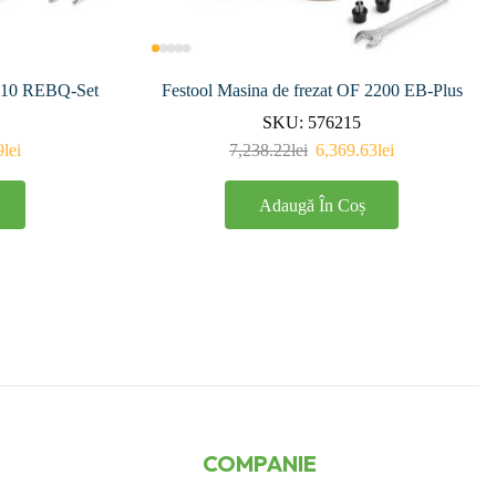
1010 REBQ-Set
Festool Masina de frezat OF 2200 EB-Plus
SKU:
576215
9
lei
7,238.22
lei
6,369.63
lei
Adaugă În Coș
COMPANIE