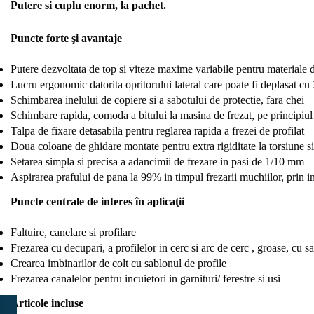
Putere si cuplu enorm, la pachet.
Puncte forte şi avantaje
Putere dezvoltata de top si viteze maxime variabile pentru materiale 
Lucru ergonomic datorita opritorului lateral care poate fi deplasat cu
Schimbarea inelului de copiere si a sabotului de protectie, fara chei
Schimbare rapida, comoda a bitului la masina de frezat, pe principi
Talpa de fixare detasabila pentru reglarea rapida a frezei de profilat
Doua coloane de ghidare montate pentru extra rigiditate la torsiune s
Setarea simpla si precisa a adancimii de frezare in pasi de 1/10 mm
Aspirarea prafului de pana la 99% in timpul frezarii muchiilor, prin in
Puncte centrale de interes în aplicaţii
Faltuire, canelare si profilare
Frezarea cu decupari, a profilelor in cerc si arc de cerc , groase, cu 
Crearea imbinarilor de colt cu sablonul de profile
Frezarea canalelor pentru incuietori in garnituri/ ferestre si usi
Articole incluse