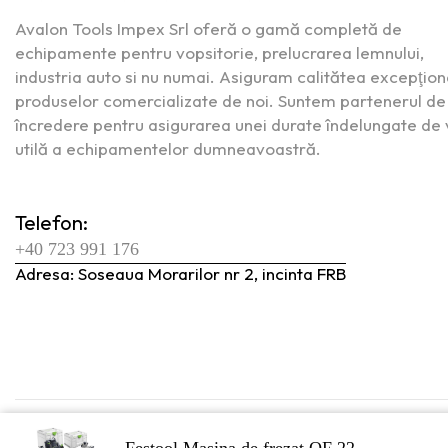
Avalon Tools Impex Srl oferă o gamă completă de
echipamente pentru vopsitorie, prelucrarea lemnului,
industria auto si nu numai. Asiguram calitătea excepţion
produselor comercializate de noi. Suntem partenerul de
încredere pentru asigurarea unei durate îndelungate de 
utilă a echipamentelor dumneavoastră.
Telefon:
+40 723 991 176
Adresa: Soseaua Morarilor nr 2, incinta FRB
Festool Masina de frezat OF 22...