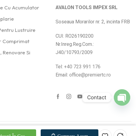
ice Cu Acumulator
AVALON TOOLS IMPEX SRL
plarie
Soseaua Morarilor nr. 2, incinta FRB
entru Lustruire
CUI: RO26190200
er Comprimat
Nr.Inreg.Reg.Com.:
, Renovare Si
J40/10793/2009
Tel:
+40 723 991 176
Email:
office@premiertc.ro
Contact
Open
chaty