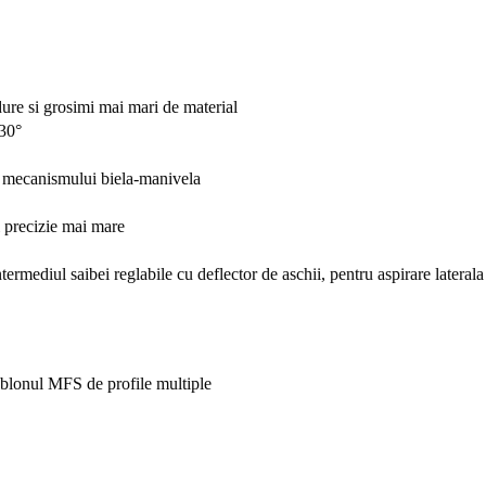
dure si grosimi mai mari de material
 30°
ul mecanismului biela-manivela
i precizie mai mare
termediul saibei reglabile cu deflector de aschii, pentru aspirare laterala
sablonul MFS de profile multiple