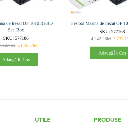
ina de frezat OF 1010 REBQ-
Festool Masina de frezat OF 
Set+Box
SKU:
577168
SKU:
577186
4,242.26
lei
3,733.1
851.56
lei
5,149.37
lei
Adaugă În Coș
Adaugă În Coș
UTILE
PRODUSE