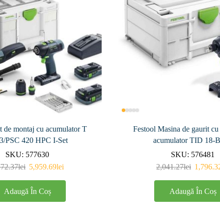
t de montaj cu acumulator T
Festool Masina de gaurit cu
3/PSC 420 HPC I-Set
acumulator TID 18-B
SKU:
577630
SKU:
576481
772.37
lei
5,959.69
lei
2,041.27
lei
1,796.3
Adaugă În Coș
Adaugă În Coș