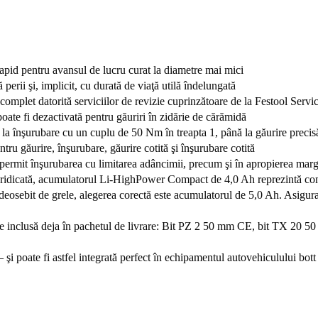
rapid pentru avansul de lucru curat la diametre mai mici
rii şi, implicit, cu durată de viaţă utilă îndelungată
 complet datorită serviciilor de revizie cuprinzătoare de la Festool Servi
poate fi dezactivată pentru găuriri în zidărie de cărămidă
la înşurubare cu un cuplu de 50 Nm în treapta 1, până la găurire precisă
entru găurire, înşurubare, găurire cotită şi înşurubare cotită
ic permit înşurubarea cu limitarea adâncimii, precum şi în apropierea marg
e ridicată, acumulatorul Li-HighPower Compact de 4,0 Ah reprezintă combi
e deosebit de grele, alegerea corectă este acumulatorul de 5,0 Ah. Asigura
te inclusă deja în pachetul de livrare: Bit PZ 2 50 mm CE, bit TX 2
oate fi astfel integrată perfect în echipamentul autovehiculului bott pe