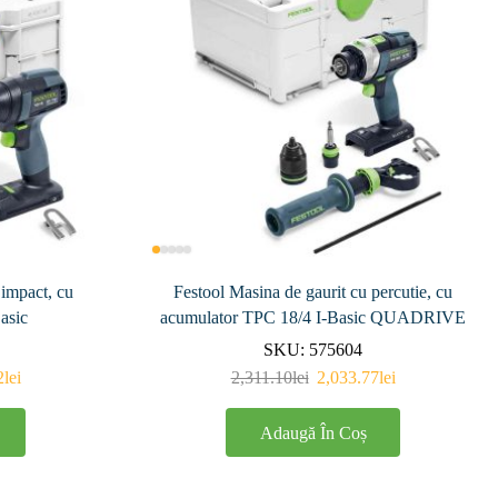
 impact, cu
Festool Masina de gaurit cu percutie, cu
asic
acumulator TPC 18/4 I-Basic QUADRIVE
SKU:
575604
2
lei
2,311.10
lei
2,033.77
lei
Adaugă În Coș