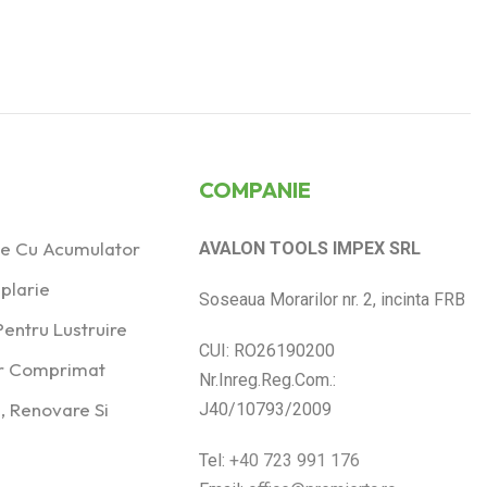
COMPANIE
ice Cu Acumulator
AVALON TOOLS IMPEX SRL
plarie
Soseaua Morarilor nr. 2, incinta FRB
entru Lustruire
CUI: RO26190200
er Comprimat
Nr.Inreg.Reg.Com.:
, Renovare Si
J40/10793/2009
Tel:
+40 723 991 176