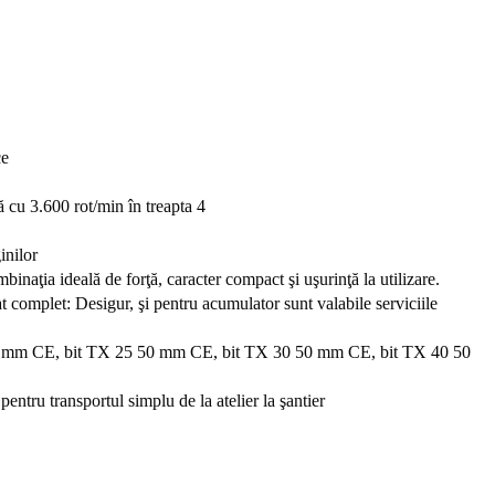
ce
 cu 3.600 rot/min în treapta 4
inilor
naţia ideală de forţă, caracter compact şi uşurinţă la utilizare.
t complet: Desigur, şi pentru acumulator sunt valabile serviciile
0 50 mm CE, bit TX 25 50 mm CE, bit TX 30 50 mm CE, bit TX 40 50
ntru transportul simplu de la atelier la şantier