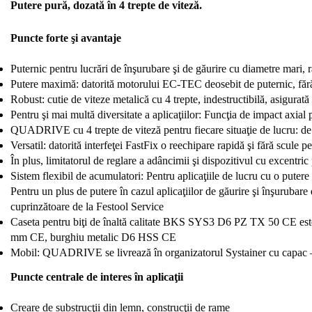
Putere pură, dozată în 4 trepte de viteză.
Puncte forte şi avantaje
Puternic pentru lucrări de înşurubare şi de găurire cu diametre mari, 
Putere maximă: datorită motorului EC-TEC deosebit de puternic, fără pe
Robust: cutie de viteze metalică cu 4 trepte, indestructibilă, asigurată
Pentru şi mai multă diversitate a aplicaţiilor: Funcţia de impact axial 
QUADRIVE cu 4 trepte de viteză pentru fiecare situaţie de lucru: de 
Versatil: datorită interfeţei FastFix o reechipare rapidă şi fără scule p
În plus, limitatorul de reglare a adâncimii şi dispozitivul cu excentr
Sistem flexibil de acumulatori: Pentru aplicaţiile de lucru cu o puter
Pentru un plus de putere în cazul aplicaţiilor de găurire şi înşurubar
cuprinzătoare de la Festool Service
Caseta pentru biţi de înaltă calitate BKS SYS3 D6 PZ TX 50 CE es
mm CE, burghiu metalic D6 HSS CE
Mobil: QUADRIVE se livrează în organizatorul Systainer cu capac – şi p
Puncte centrale de interes în aplicaţii
Creare de substrucţii din lemn, construcţii de rame