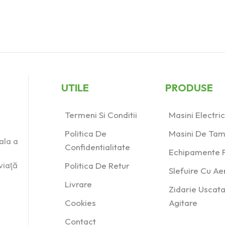
UTILE
PRODUSE
Termeni Si Conditii
Masini Electr
Politica De
Masini De Tam
ala a
Confidentialitate
Echipamente P
viaţă
Politica De Retur
Slefuire Cu A
Livrare
Zidarie Uscata
Cookies
Agitare
Contact