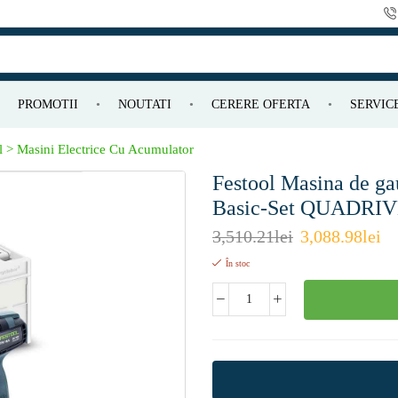
PROMOTII
NOUTATI
CERERE OFERTA
SERVIC
l > Masini Electrice Cu Acumulator
Festool Masina de gau
Basic-Set QUADRI
3,510.21
lei
3,088.98
lei
În stoc