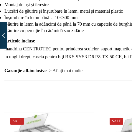
Montaj de uşi şi ferestre
Lucrări de găurire şi înşurubare în lemn, metal şi material plastic
Înşurubare în lemn până la 10×300 mm
Găurire în lemn la adâncimi de până la 70 mm cu capetele de burghi
Găurire cu percuţie în cărămidă sau zidărie
Articole incluse
mandrina CENTROTEC pentru prinderea sculelor, suport magnetic 
in unghi drept, caseta pentru biţi BKS SYS3 D6 PZ TX 50 CE, bit 
Garanţie all-inclusive
–> Aflaţi mai multe
SALE
SALE