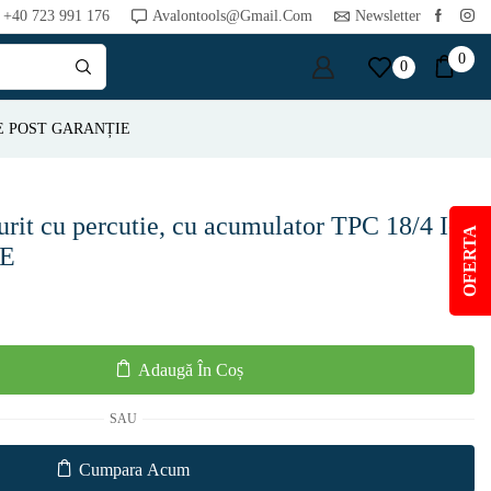
+40 723 991 176
Avalontools@gmail.com
Newsletter
0
0
E POST GARANȚIE
rit cu percutie, cu acumulator TPC 18/4 I-
OFERTA
VE
Adaugă În Coș
SAU
Cumpara Acum