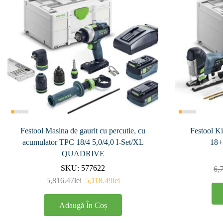
Festool Masina de gaurit cu percutie, cu
Festool Ki
acumulator TPC 18/4 5,0/4,0 I-Set/XL
18+
QUADRIVE
SKU:
577622
6,
5,816.47
lei
5,118.49
lei
Adaugă În Coș