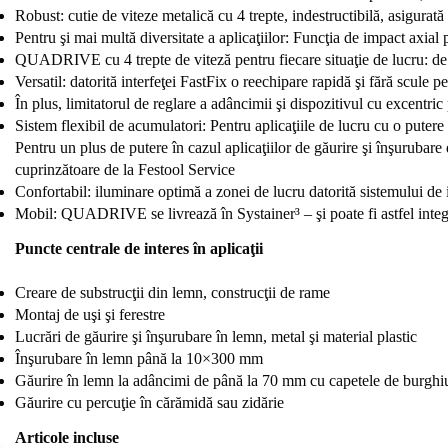
Robust: cutie de viteze metalică cu 4 trepte, indestructibilă, asigurată
Pentru şi mai multă diversitate a aplicaţiilor: Funcţia de impact axial 
QUADRIVE cu 4 trepte de viteză pentru fiecare situaţie de lucru: de 
Versatil: datorită interfeţei FastFix o reechipare rapidă şi fără scule p
În plus, limitatorul de reglare a adâncimii şi dispozitivul cu excentr
Sistem flexibil de acumulatori: Pentru aplicaţiile de lucru cu o puter
Pentru un plus de putere în cazul aplicaţiilor de găurire şi înşurubar
cuprinzătoare de la Festool Service
Confortabil: iluminare optimă a zonei de lucru datorită sistemului d
Mobil: QUADRIVE se livrează în Systainer³ – şi poate fi astfel integra
Puncte centrale de interes în aplicaţii
Creare de substrucţii din lemn, construcţii de rame
Montaj de uşi şi ferestre
Lucrări de găurire şi înşurubare în lemn, metal şi material plastic
Înşurubare în lemn până la 10×300 mm
Găurire în lemn la adâncimi de până la 70 mm cu capetele de burghi
Găurire cu percuţie în cărămidă sau zidărie
Articole incluse