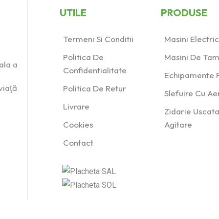
UTILE
PRODUSE
Termeni Si Conditii
Masini Electr
Politica De
Masini De Tam
ala a
Confidentialitate
Echipamente P
viaţă
Politica De Retur
Slefuire Cu A
Livrare
Zidarie Uscata
Cookies
Agitare
Contact