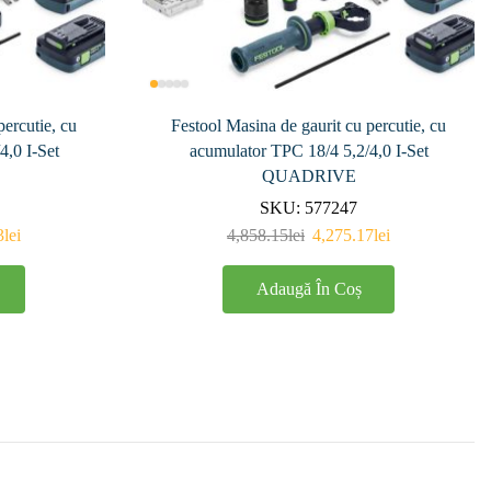
percutie, cu
Festool Masina de gaurit cu percutie, cu
4,0 I-Set
acumulator TPC 18/4 5,2/4,0 I-Set
QUADRIVE
SKU:
577247
3
lei
4,858.15
lei
4,275.17
lei
Adaugă În Coș