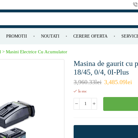
PROMOTII
NOUTATI
CERERE OFERTA
SERVIC
l > Masini Electrice Cu Acumulator
Masina de gaurit cu
18/45, 0/4, 0I-Plus
3,960.33
lei
3,485.09
lei
În stoc