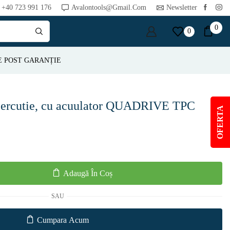
+40 723 991 176
Avalontools@gmail.com
Newsletter
0
0
E POST GARANȚIE
 percutie, cu acuulator QUADRIVE TPC
OFERTA
Adaugă În Coș
SAU
Cumpara Acum