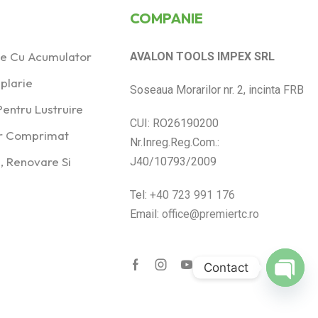
COMPANIE
ice Cu Acumulator
AVALON TOOLS IMPEX SRL
plarie
Soseaua Morarilor nr. 2, incinta FRB
entru Lustruire
CUI: RO26190200
er Comprimat
Nr.Inreg.Reg.Com.:
, Renovare Si
J40/10793/2009
Tel:
+40 723 991 176
Email:
office@premiertc.ro
Contact
Open
chaty