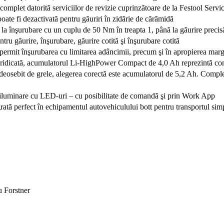
 complet datorită serviciilor de revizie cuprinzătoare de la Festool Servi
poate fi dezactivată pentru găuriri în zidărie de cărămidă
la înşurubare cu un cuplu de 50 Nm în treapta 1, până la găurire precisă
entru găurire, înşurubare, găurire cotită şi înşurubare cotită
ic permit înşurubarea cu limitarea adâncimii, precum şi în apropierea marg
e ridicată, acumulatorul Li-HighPower Compact de 4,0 Ah reprezintă combi
e deosebit de grele, alegerea corectă este acumulatorul de 5,2 Ah. Complet
e iluminare cu LED-uri – cu posibilitate de comandă şi prin Work App
tă perfect în echipamentul autovehiculului bott pentru transportul simplu
u Forstner