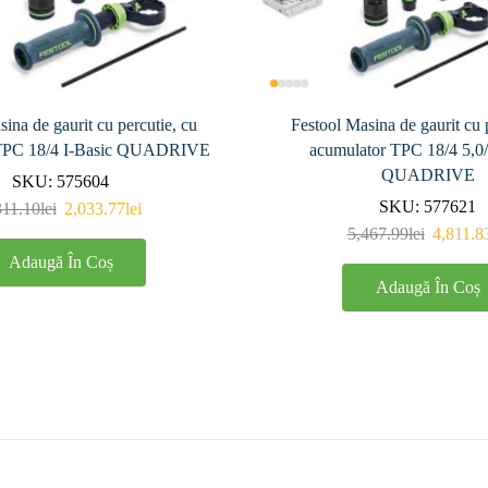
ina de gaurit cu percutie, cu
Festool Masina de gaurit cu 
 TPC 18/4 I-Basic QUADRIVE
acumulator TPC 18/4 5,0/
QUADRIVE
SKU:
575604
SKU:
577621
311.10
lei
2,033.77
lei
5,467.99
lei
4,811.8
Adaugă În Coș
Adaugă În Coș