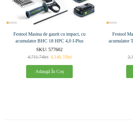
Festool Masina de gaurit cu impact, cu
Festool Mas
acumulator BHC 18 HPC 4,0 I-Plus
acumulator
SKU:
577602
4,711.74
lei
4,146.33
lei
2,
Adaugă În Coș