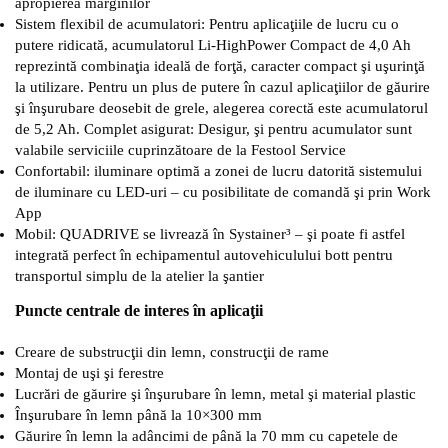
apropierea marginilor
Sistem flexibil de acumulatori: Pentru aplicaţiile de lucru cu o
putere ridicată, acumulatorul Li-HighPower Compact de 4,0 Ah
reprezintă combinaţia ideală de forţă, caracter compact şi uşurinţă
la utilizare. Pentru un plus de putere în cazul aplicaţiilor de găurire
şi înşurubare deosebit de grele, alegerea corectă este acumulatorul
de 5,2 Ah. Complet asigurat: Desigur, şi pentru acumulator sunt
valabile serviciile cuprinzătoare de la Festool Service
Confortabil: iluminare optimă a zonei de lucru datorită sistemului
de iluminare cu LED-uri – cu posibilitate de comandă şi prin Work
App
Mobil: QUADRIVE se livrează în Systainer³ – şi poate fi astfel
integrată perfect în echipamentul autovehiculului bott pentru
transportul simplu de la atelier la şantier
Puncte centrale de interes în aplicaţii
Creare de substrucţii din lemn, construcţii de rame
Montaj de uşi şi ferestre
Lucrări de găurire şi înşurubare în lemn, metal şi material plastic
Înşurubare în lemn până la 10×300 mm
Găurire în lemn la adâncimi de până la 70 mm cu capetele de