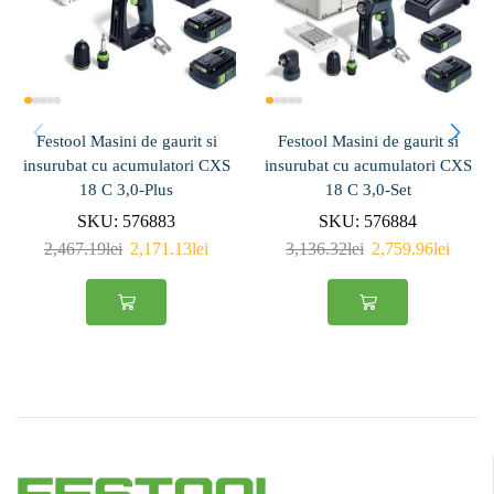
Festool Masini de gaurit si
Festool Masini de gaurit si
insurubat cu acumulatori CXS
insurubat cu acumulatori CXS
18 C 3,0-Plus
18 C 3,0-Set
SKU:
576883
SKU:
576884
2,467.19
lei
2,171.13
lei
3,136.32
lei
2,759.96
lei