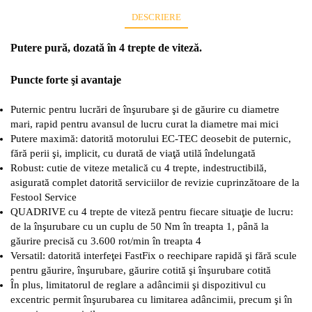
DESCRIERE
Putere pură, dozată în 4 trepte de viteză.
Puncte forte şi avantaje
Puternic pentru lucrări de înşurubare şi de găurire cu diametre
mari, rapid pentru avansul de lucru curat la diametre mai mici
Putere maximă: datorită motorului EC-TEC deosebit de puternic,
fără perii şi, implicit, cu durată de viaţă utilă îndelungată
Robust: cutie de viteze metalică cu 4 trepte, indestructibilă,
asigurată complet datorită serviciilor de revizie cuprinzătoare de la
Festool Service
QUADRIVE cu 4 trepte de viteză pentru fiecare situaţie de lucru:
de la înşurubare cu un cuplu de 50 Nm în treapta 1, până la
găurire precisă cu 3.600 rot/min în treapta 4
Versatil: datorită interfeţei FastFix o reechipare rapidă şi fără scule
pentru găurire, înşurubare, găurire cotită şi înşurubare cotită
În plus, limitatorul de reglare a adâncimii şi dispozitivul cu
excentric permit înşurubarea cu limitarea adâncimii, precum şi în