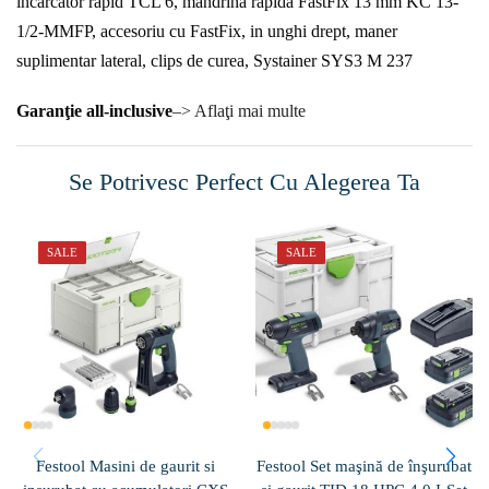
încărcător rapid TCL 6, mandrină rapidă FastFix 13 mm KC 13-
1/2-MMFP, accesoriu cu FastFix, in unghi drept, maner
suplimentar lateral, clips de curea, Systainer SYS3 M 237
Garanţie all-inclusive
–> Aflaţi mai multe
Se Potrivesc Perfect Cu Alegerea Ta
SALE
SALE
Festool Masini de gaurit si
Festool Set maşină de înşurubat