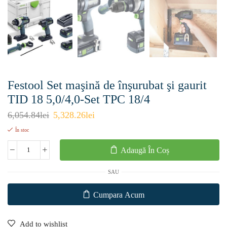
Festool Set maşină de înşurubat şi gaurit
TID 18 5,0/4,0-Set TPC 18/4
6,054.84
lei
5,328.26
lei
În stoc
Adaugă În Coș
SAU
Cumpara Acum
Add to wishlist