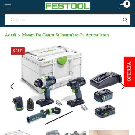
0
Acasă
Masini De Gaurit Si Insurubat Cu Acumulatori
SALE
OFERTA