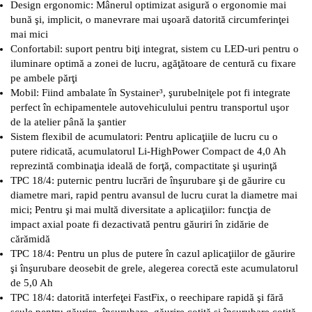
Design ergonomic: Mânerul optimizat asigură o ergonomie mai
bună şi, implicit, o manevrare mai uşoară datorită circumferinţei
mai mici
Confortabil: suport pentru biţi integrat, sistem cu LED-uri pentru o
iluminare optimă a zonei de lucru, agăţătoare de centură cu fixare
pe ambele părţi
Mobil: Fiind ambalate în Systainer³, şurubelniţele pot fi integrate
perfect în echipamentele autovehiculului pentru transportul uşor
de la atelier până la şantier
Sistem flexibil de acumulatori: Pentru aplicaţiile de lucru cu o
putere ridicată, acumulatorul Li-HighPower Compact de 4,0 Ah
reprezintă combinaţia ideală de forţă, compactitate şi uşurinţă
TPC 18/4: puternic pentru lucrări de înşurubare şi de găurire cu
diametre mari, rapid pentru avansul de lucru curat la diametre mai
mici; Pentru şi mai multă diversitate a aplicaţiilor: funcţia de
impact axial poate fi dezactivată pentru găuriri în zidărie de
cărămidă
TPC 18/4: Pentru un plus de putere în cazul aplicaţiilor de găurire
şi înşurubare deosebit de grele, alegerea corectă este acumulatorul
de 5,0 Ah
TPC 18/4: datorită interfeţei FastFix, o reechipare rapidă şi fără
scule pentru găurire, înşurubare, găurire cotită şi înşurubare cotită