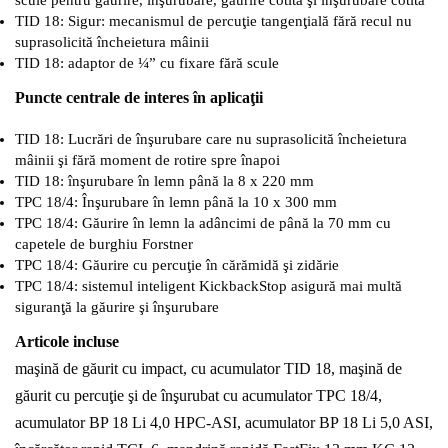
TID 18: Sigur: mecanismul de percuţie tangenţială fără recul nu
suprasolicită încheietura mâinii
TID 18: adaptor de ¼” cu fixare fără scule
Puncte centrale de interes în aplicaţii
TID 18: Lucrări de înşurubare care nu suprasolicită încheietura
mâinii şi fără moment de rotire spre înapoi
TID 18: înşurubare în lemn până la 8 x 220 mm
TPC 18/4: Înşurubare în lemn până la 10 x 300 mm
TPC 18/4: Găurire în lemn la adâncimi de până la 70 mm cu
capetele de burghiu Forstner
TPC 18/4: Găurire cu percuţie în cărămidă şi zidărie
TPC 18/4: sistemul inteligent KickbackStop asigură mai multă
siguranţă la găurire şi înşurubare
Articole incluse
maşină de găurit cu impact, cu acumulator TID 18, maşină de
găurit cu percuţie şi de înşurubat cu acumulator TPC 18/4,
acumulator BP 18 Li 4,0 HPC-ASI, acumulator BP 18 Li 5,0 ASI,