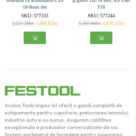
insurubat cu acumulatori CXS
şi gaurit TID 18 HPC 4,0 I-Set
18-Basic-Set
T18
SKU:
577333
SKU:
577244
2,237.29
lei
1,968.82
lei
5,307.06
lei
4,670.21
lei
Avalon Tools Impex Srl oferă o gamă completă de
echipamente pentru vopsitorie, prelucrarea lemnului,
industria auto si nu numai. Asiguram calitătea
excepţionala a produselor comercializate de noi.
Suntem partenerul de încredere pentru asigurarea