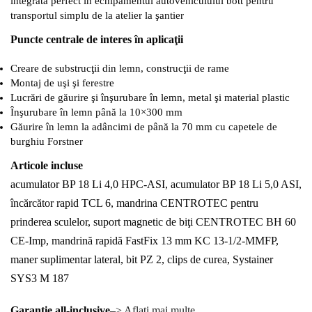
integrată perfect în echipamentul autovehiculului bott pentru
transportul simplu de la atelier la şantier
Puncte centrale de interes în aplicaţii
Creare de substrucţii din lemn, construcţii de rame
Montaj de uşi şi ferestre
Lucrări de găurire şi înşurubare în lemn, metal şi material plastic
Înşurubare în lemn până la 10×300 mm
Găurire în lemn la adâncimi de până la 70 mm cu capetele de
burghiu Forstner
Articole incluse
acumulator BP 18 Li 4,0 HPC-ASI, acumulator BP 18 Li 5,0 ASI,
încărcător rapid TCL 6, mandrina CENTROTEC pentru
prinderea sculelor, suport magnetic de biţi CENTROTEC BH 60
CE-Imp, mandrină rapidă FastFix 13 mm KC 13-1/2-MMFP,
maner suplimentar lateral, bit PZ 2, clips de curea, Systainer
SYS3 M 187
Garanţie all-inclusive
–> Aflaţi mai multe