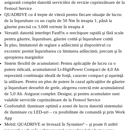
asigurată complet datorită serviciilor de revizie cuprinzătoare de la
Festool Service
QUADRIVE cu 4 trepte de viteză pentru fiecare situaţie de lucru:
de la înşurubare cu un cuplu de 50 Nm în treapta 1, până la
găurire precisă cu 3.600 rot/min în treapta 4
Versatil: datorită interfeţei FastFix o reechipare rapidă şi fără scule
pentru găurire, înşurubare, găurire cotită şi înşurubare cotită
În plus, limitatorul de reglare a adâncimii şi dispozitivul cu
excentric permit înşurubarea cu limitarea adâncimii, precum şi în
apropierea marginilor
Sistem flexibil de acumulatori: Pentru aplicaţiile de lucru cu o
putere ridicată, acumulatorul Li-HighPower Compact de 4,0 Ah
reprezintă combinaţia ideală de forţă, caracter compact şi uşurinţă
la utilizare. Pentru un plus de putere în cazul aplicaţiilor de găurire
şi înşurubare deosebit de grele, alegerea corectă este acumulatorul
de 5,0 Ah. Asigurat complet: Desigur, şi pentru acumulator sunt
valabile serviciile cuprinzătoare de la Festool Service
Confortabil: iluminare optimă a zonei de lucru datorită sistemului
de iluminare cu LED-uri – cu posibilitate de comandă şi prin Work
App
Mobil: QUADRIVE se livrează în Systainer³ – şi poate fi astfel