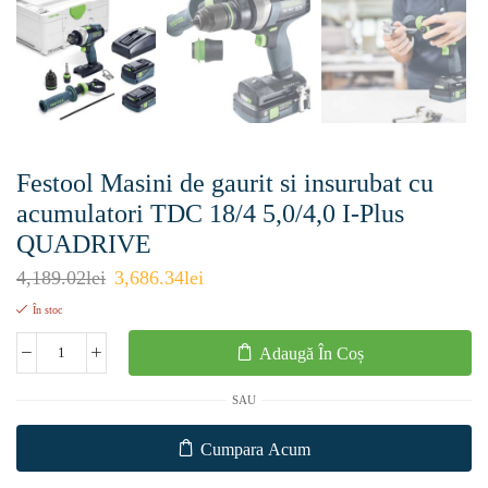
Festool Masini de gaurit si insurubat cu
acumulatori TDC 18/4 5,0/4,0 I-Plus
QUADRIVE
4,189.02
lei
3,686.34
lei
În stoc
Adaugă În Coș
SAU
Cumpara Acum