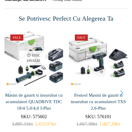
Se Potrivesc Perfect Cu Alegerea Ta
SALE
SALE
STOC
EPUIZAT
Masini de gaurit si insurubat cu
Festool Masini de gaurit si
acumulatori QUADRIVE TDC
insurubat cu acumulatori TXS
18/4 5,0/4,0 I-Plus
2,6-Plus
SKU:
575602
SKU:
576101
3,885.31
lei
3,419.07
lei
1,667.38
lei
1,467.29
lei