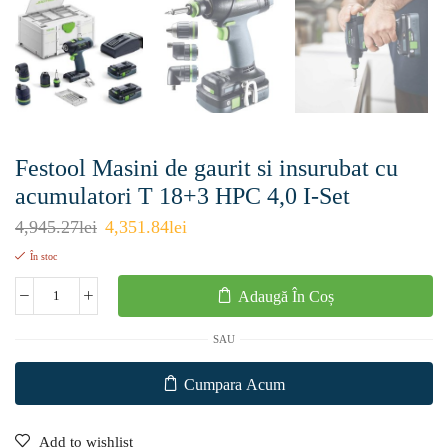
Festool Masini de gaurit si insurubat cu
acumulatori T 18+3 HPC 4,0 I-Set
4,945.27
lei
4,351.84
lei
În stoc
Adaugă În Coș
SAU
Cumpara Acum
Add to wishlist