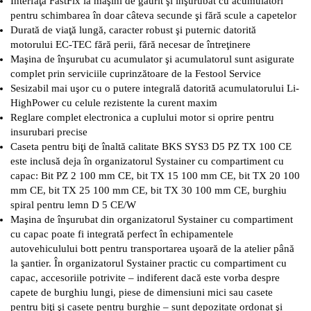
Interfaţă FastFix la maşini de găurit şi înşurubat cu acumulatori
pentru schimbarea în doar câteva secunde şi fără scule a capetelor
Durată de viaţă lungă, caracter robust şi puternic datorită
motorului EC-TEC fără perii, fără necesar de întreţinere
Maşina de înşurubat cu acumulator şi acumulatorul sunt asigurate
complet prin serviciile cuprinzătoare de la Festool Service
Sesizabil mai uşor cu o putere integrală datorită acumulatorului Li-
HighPower cu celule rezistente la curent maxim
Reglare complet electronica a cuplului motor si oprire pentru
insurubari precise
Caseta pentru biţi de înaltă calitate BKS SYS3 D5 PZ TX 100 CE
este inclusă deja în organizatorul Systainer cu compartiment cu
capac: Bit PZ 2 100 mm CE, bit TX 15 100 mm CE, bit TX 20 100
mm CE, bit TX 25 100 mm CE, bit TX 30 100 mm CE, burghiu
spiral pentru lemn D 5 CE/W
Maşina de înşurubat din organizatorul Systainer cu compartiment
cu capac poate fi integrată perfect în echipamentele
autovehiculului bott pentru transportarea uşoară de la atelier până
la şantier. În organizatorul Systainer practic cu compartiment cu
capac, accesoriile potrivite – indiferent dacă este vorba despre
capete de burghiu lungi, piese de dimensiuni mici sau casete
pentru biţi şi casete pentru burghie – sunt depozitate ordonat şi