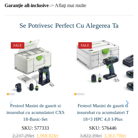
Garanţie all-inclusive
–> Aflaţi mai multe
Se Potrivesc Perfect Cu Alegerea Ta
SALE
SALE
Festool Masini de gaurit si
Festool Masini de gaurit si
insurubat cu acumulatori CXS
insurubat cu acumulatori T
18-Basic-Set
18+3 HPC 4,0 I-Plus
SKU:
577333
SKU:
576446
2,237.29
lei
1,968.82
lei
3,822.39
lei
3,363.70
lei