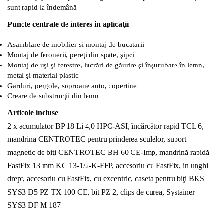
sunt rapid la îndemână
Puncte centrale de interes în aplicaţii
Asamblare de mobilier si montaj de bucatarii
Montaj de feronerii, pereţi din spate, şipci
Montaj de uşi şi ferestre, lucrări de găurire şi înşurubare în lemn,
metal şi material plastic
Garduri, pergole, soproane auto, copertine
Creare de substrucţii din lemn
Articole incluse
2 x acumulator BP 18 Li 4,0 HPC-ASI, încărcător rapid TCL 6,
mandrina CENTROTEC pentru prinderea sculelor, suport
magnetic de biţi CENTROTEC BH 60 CE-Imp, mandrină rapidă
FastFix 13 mm KC 13-1/2-K-FFP, accesoriu cu FastFix, in unghi
drept, accesoriu cu FastFix, cu excentric, caseta pentru biţi BKS
SYS3 D5 PZ TX 100 CE, bit PZ 2, clips de curea, Systainer
SYS3 DF M 187