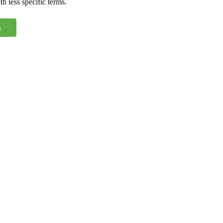
h less specific terms.
n