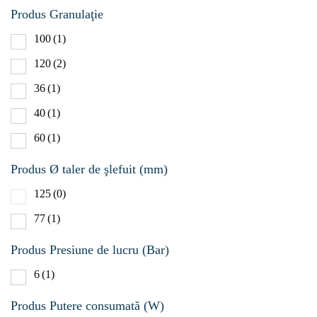
Produs Granulaţie
100
(1)
120
(2)
36
(1)
40
(1)
60
(1)
Produs Ø taler de şlefuit (mm)
125
(0)
77
(1)
Produs Presiune de lucru (Bar)
6
(1)
Produs Putere consumată (W)