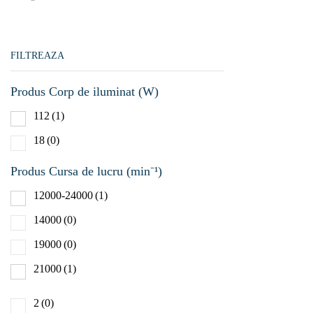
Acumul
FILTREAZA
Aer compr
Produs Corp de iluminat (W)
Reţea
(
112
(1)
Produs Tura
18
(0)
gol (min⁻¹)
Produs Cursa de lucru (min⁻¹)
1000-2
12000-24000
(1)
1300-3
14000
(0)
1900-5
19000
(0)
2000-5
21000
(1)
3500-1
2
(0)
400-92