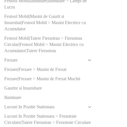
Festool Mobil|Iluminare|Iluminare > Lampi de
12000-240
Lucru
14000
Festool Mobil|Masini de Gaurit si
Insurubat|Festool Mobil > Masini Electrice cu
19000
Acumulator
21000
Festool Mobil|Taiere Fierastrau > Fierastrau
Circular|Festool Mobil > Masini Electrice cu
Acumulator|Taiere Fierastrau
2
(0)
Frezare
2.5
(0)
Frezare|Frezare > Masini de Frezat
3
(0)
Frezare|Frezare > Masini de Frezat Muchii
4
(0)
Gaurire si Insurubare
Iluminare
5
(0)
Lucrari In Pozitie Stationara
Produs Dia
Lucrari In Pozitie Stationara > Ferastraie
disc (mm)
Circulare|Taiere Fierastrau > Ferastraie Circulare