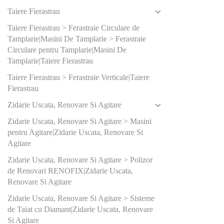
1100
(0
Taiere Fierastrau
1200
(
Taiere Fierastrau > Ferastraie Circulare de
Tamplarie|Masini De Tamplarie > Ferastraie
1400
(
Circulare pentru Tamplarie|Masini De
Tamplarie|Taiere Fierastrau
1600
(
Taiere Fierastrau > Ferastraie Verticale|Taiere
250
(3)
Fierastrau
2500
(
Zidarie Uscata, Renovare Si Agitare
400
(2)
Zidarie Uscata, Renovare Si Agitare > Masini
pentru Agitare|Zidarie Uscata, Renovare Si
Agitare
Produs Tal
şlefuit (m
Zidarie Uscata, Renovare Si Agitare > Polizor
de Renovari RENOFIX|Zidarie Uscata,
100x1
Renovare Si Agitare
80x13
Zidarie Uscata, Renovare Si Agitare > Sisteme
de Taiat cu Diamant|Zidarie Uscata, Renovare
80x40
Si Agitare