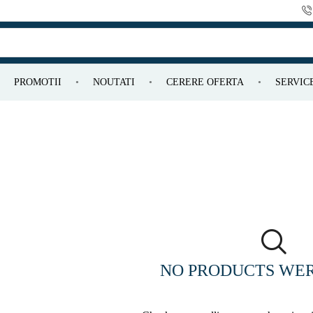
PROMOTII
NOUTATI
CERERE OFERTA
SERVIC
p de
W)
sa de
NO PRODUCTS WE
¹)