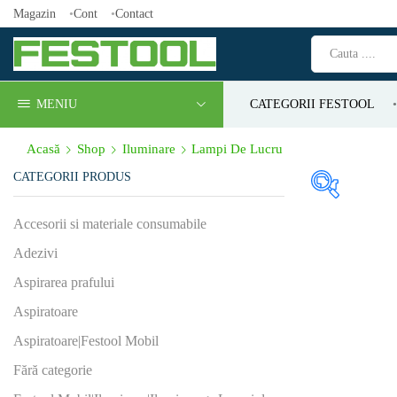
Magazin
Cont
Contact
MENIU
CATEGORII FESTOOL
Acasă
Shop
Iluminare
Lampi De Lucru
CATEGORII PRODUS
Produs Cor
Accesorii si materiale consumabile
iluminat (
Adezivi
112
(1)
Aspirarea prafului
18
(0)
Aspiratoare
Produs Cur
Aspiratoare|Festool Mobil
lucru (min⁻
Fără categorie