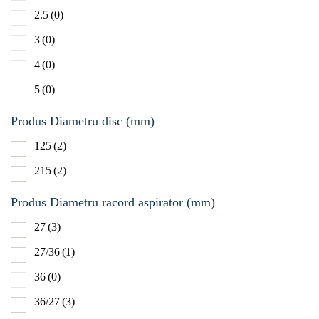
2.5
(0)
6000-
3
(0)
Produs Val
4
(0)
lumeni (lm
5
(0)
1/2 31
Produs Diametru disc (mm)
1/2 800
125
(2)
215
(2)
Produs Diametru racord aspirator (mm)
27
(3)
27/36
(1)
36
(0)
36/27
(3)