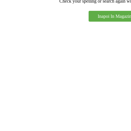
Check your spelling or search again wit
00
(1)
(0)
Inapoi In Magazi
(0)
(1)
metru