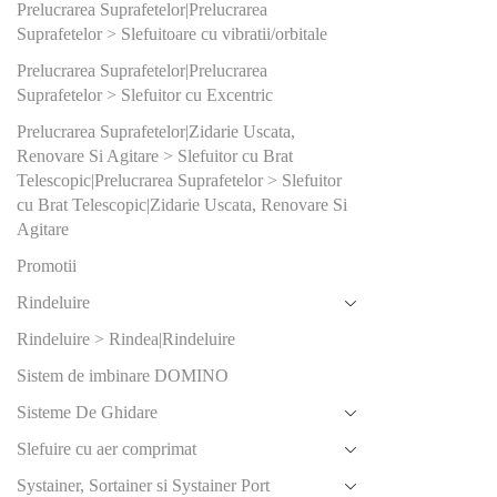
Prelucrarea Suprafetelor|Prelucrarea
36
(1)
Suprafetelor > Slefuitoare cu vibratii/orbitale
40
(1)
Prelucrarea Suprafetelor|Prelucrarea
Suprafetelor > Slefuitor cu Excentric
60
(1)
Prelucrarea Suprafetelor|Zidarie Uscata,
Renovare Si Agitare > Slefuitor cu Brat
Produs Ø t
şlefuit (m
Telescopic|Prelucrarea Suprafetelor > Slefuitor
cu Brat Telescopic|Zidarie Uscata, Renovare Si
125
(0)
Agitare
77
(1)
Promotii
Rindeluire
Produs Pre
Rindeluire > Rindea|Rindeluire
lucru (Bar)
Sistem de imbinare DOMINO
6
(1)
Sisteme De Ghidare
Produs Put
Slefuire cu aer comprimat
consumată
Systainer, Sortainer si Systainer Port