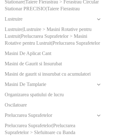
Stationare|Taiere Fierastrau > Ferastrau Circular
125
(2)
Stationar PRECISIO|Taiere Fierastrau
215
(2)
Lustruire
Lustruire|Lustruire > Masini Rotative pentru
Produs Dia
Lustruit|Prelucrarea Suprafetelor > Masini
racord aspi
Rotative pentru Lustruit|Prelucrarea Suprafetelor
(mm)
Masini De Aplicat Cant
27
(3)
Masini de Gaurit si Insurubat
27/36
(
Masini de gaurit si insurubat cu acumulatori
36
(0)
Masini De Tamplarie
36/27
(
Organizarea spatiului de lucru
Oscilatoare
Produs Gra
Prelucrarea Suprafetelor
100
(1)
Prelucrarea Suprafetelor|Prelucrarea
120
(2)
Suprafetelor > Slefuitoare cu Banda