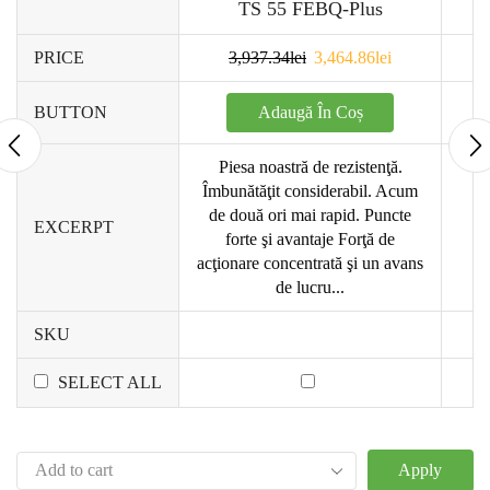
TS 55 FEBQ-Plus
PRICE
3,937.34
lei
3,464.86
lei
Adaugă În Coș
BUTTON
Piesa noastră de rezistenţă.
Îmbunătăţit considerabil. Acum
de două ori mai rapid. Puncte
EXCERPT
forte şi avantaje Forţă de
acţionare concentrată şi un avans
de lucru...
SKU
SELECT ALL
Apply