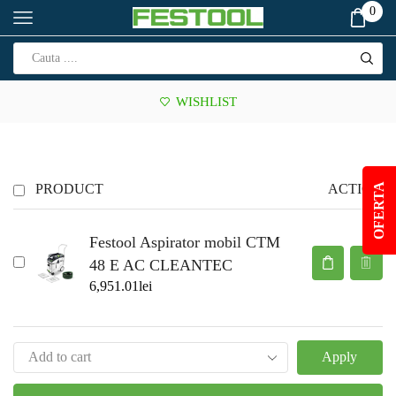
0
WISHLIST
PRODUCT
ACTION
OFERTA
Festool Aspirator mobil CTM
48 E AC CLEANTEC
6,951.01
lei
Apply