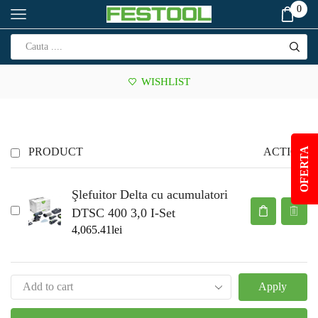
0
WISHLIST
PRODUCT
ACTION
OFERTA
Şlefuitor Delta cu acumulatori
DTSC 400 3,0 I-Set
4,065.41
lei
Apply