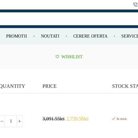
PROMOTII
NOUTATI
CERERE OFERTA
SERVIC
WISHLIST
QUANTITY
PRICE
STOCK ST
3,091.55
lei
2,720.56
lei
In stock