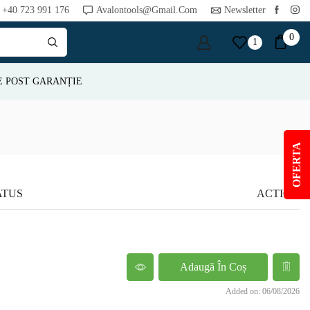
+40 723 991 176
Avalontools@gmail.com
Newsletter
0
1
E POST GARANȚIE
OFERTA
ATUS
ACTION
Adaugă În Coș
Added on: 06/08/2026