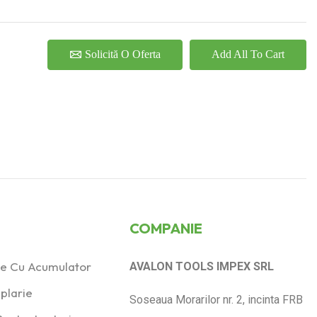
Solicită O Oferta
Add All To Cart
COMPANIE
ice Cu Acumulator
AVALON TOOLS IMPEX SRL
plarie
Soseaua Morarilor nr. 2, incinta FRB