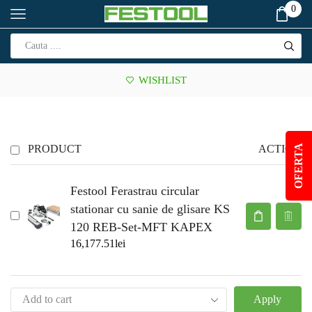
0
WISHLIST
PRODUCT
ACTION
OFERTA
Festool Ferastrau circular
stationar cu sanie de glisare KS
120 REB-Set-MFT KAPEX
16,177.51
lei
Apply