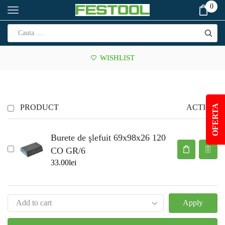
0
WISHLIST
PRODUCT
ACTION
OFERTA
Burete de şlefuit 69x98x26 120
CO GR/6
33.00
lei
Apply