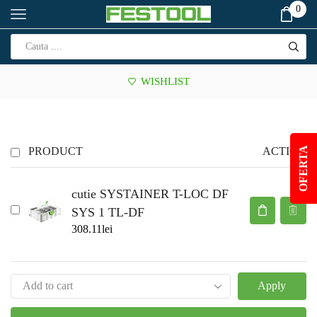
0
WISHLIST
PRODUCT
ACTION
OFERTA
cutie SYSTAINER T-LOC DF
SYS 1 TL-DF
308.11
lei
Apply