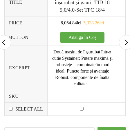
înşurubat şi gaurit TID 18
TITLE
5,0/4,0-Set TPC 18/4
PRICE
6,054.84
lei
5,328.26
lei
Adaugă În Coș
BUTTON
Două maşini de înşurubat într-o
cutie Systainer: Putere maximă şi
robusteţe – combinate în mod
EXCERPT
ideal. Puncte forte şi avantaje
Robust: componente de înaltă
calitate,...
SKU
SELECT ALL